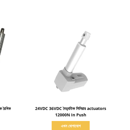
বিস্তারিত দেখাও
িক রৈখিক
24VDC 36VDC বৈদ্যুতিক লিনিয়ার actuators
12000N In Push
এখন যোগাযোগ