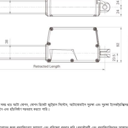
ময় ধরে অটো মোশন, মোশন রিমোট কন্ট্রোল সিস্টেম, অটোমোবাইল সুরক্ষা এবং সুরক্ষা ইলেকট্রনিক্সের
এবং ছাঁচনির্মাণ সরবরাহ করতে পারি।
ট্রোলারের জন্য প্রযুক্তিগত সহায়তা এবং পরিষেবা প্রদান করি।প্রকৌশলী এবং প্রযুক্তিবিদদের আমাদ