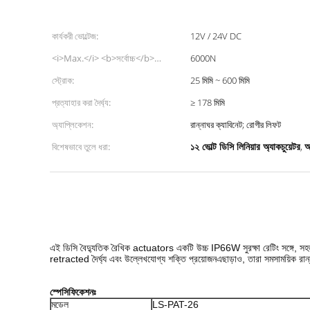
কার্যকরী ভোল্টেজ:
12V / 24V DC
<i>Max.</i> <b>সর্বোচ্চ</b>
6000N
<i>thrust</i> <b>খোঁচা</b>:
স্ট্রোক:
25 মিমি ~ 600 মিমি
প্রত্যাহার করা দৈর্ঘ্য:
≥ 178 মিমি
অ্যাপ্লিকেশন:
রান্নাঘর ক্যাবিনেট; রোগীর লিফট
১২ ভোল্ট ডিসি লিনিয়ার অ্যাকচুয়েটর
আ
বিশেষভাবে তুলে ধরা:
,
এই ডিসি বৈদ্যুতিক রৈখিক actuators একটি উচ্চ IP66W সুরক্ষা রেটিং সঙ্গে, সহজ 
retracted দৈর্ঘ্য এবং উল্লেখযোগ্য শক্তি প্রয়োজনএছাড়াও, তারা সমসাময়িক রান্ন
স্পেসিফিকেশনঃ
মডেল
LS-PAT-26