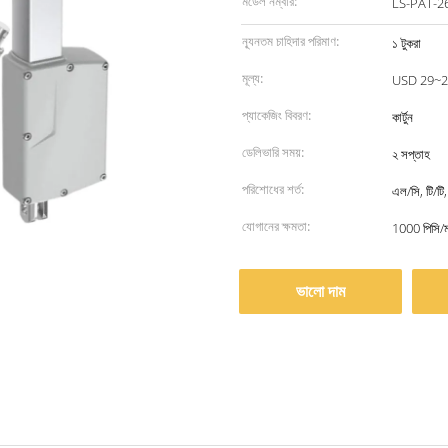
মডেল নম্বার:
LS-PAT-2
ন্যূনতম চাহিদার পরিমাণ:
১ টুকরা
মূল্য:
USD 29~2
প্যাকেজিং বিবরণ:
কার্টুন
ডেলিভারি সময়:
২ সপ্তাহ
পরিশোধের শর্ত:
এল/সি, টি/টি,
যোগানের ক্ষমতা:
1000 পিসি/
ভালো দাম