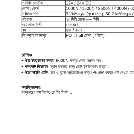
ওয়ার্কিং ভোল্টেজ
12V / 24V DC
লোডিং ফোর্স
1000N / 1500N / 2500N / 4000N / 
সর্বাধিক গতি
3 মিমি/সেকেন্ড (পুরো লোড); 30.2 মিমি/সেকেন্ড 
স্ট্রোক
২৫ মিমি থেকে ৬০০ মিমি
আটকানো দৈর্ঘ্য
১৭৮ মিমি
রঙ
ধূসর / কালো
সিগন্যাল আউটপুট
POT/Hall সেন্সর (ঐচ্ছিক)
বৈশিষ্ট্যঃ
উচ্চ উত্তোলন ক্ষমতা
: 6000N পর্যন্ত লোড সমর্থন করে।
কম্প্যাক্ট ডিজাইন
: স্থান দক্ষতার জন্য ছোট ইনস্টলেশন মাত্রা।
উচ্চ আইপি রেটিং
: জল ও ধুলো প্রতিরোধের জন্য IP66W পর্যন্ত রেট দেওয়া হয
অ্যাপ্লিকেশনঃ
রান্নাঘরের ক্যাবিনেট; রোগীর লিফট...