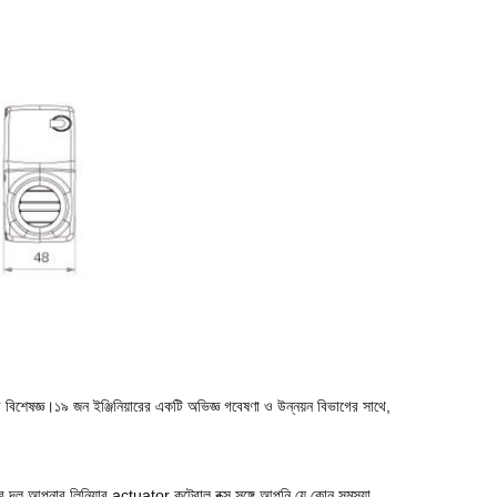
 বিশেষজ্ঞ।১৯ জন ইঞ্জিনিয়ারের একটি অভিজ্ঞ গবেষণা ও উন্নয়ন বিভাগের সাথে,
ের দল আপনার লিনিয়ার actuator কন্ট্রোল বক্স সঙ্গে আপনি যে কোন সমস্যা