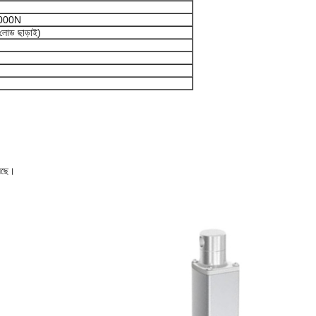
6000N
(লোড ছাড়াই)
়েছে।