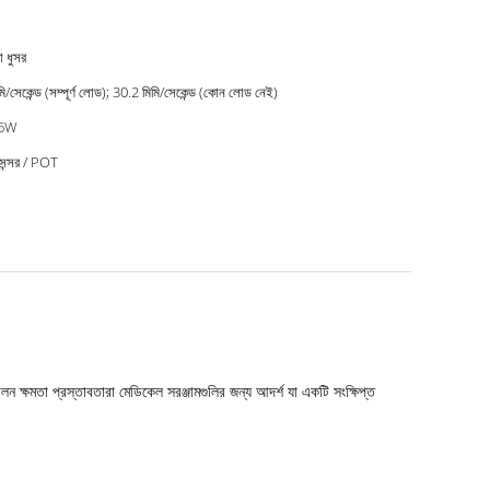
 ধুসর
মি/সেকেন্ড (সম্পূর্ণ লোড); 30.2 মিমি/সেকেন্ড (কোন লোড নেই)
66W
েন্সর / POT
ক্ষমতা প্রস্তাবতারা মেডিকেল সরঞ্জামগুলির জন্য আদর্শ যা একটি সংক্ষিপ্ত