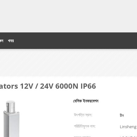
ুন
খবর
িক actuators 12V / 24V 6000N IP66
বেসিক ইনফরমেশন
উৎপত্তি স্থল:
চীন
পরিচিতিমুলক নাম:
Linsheng