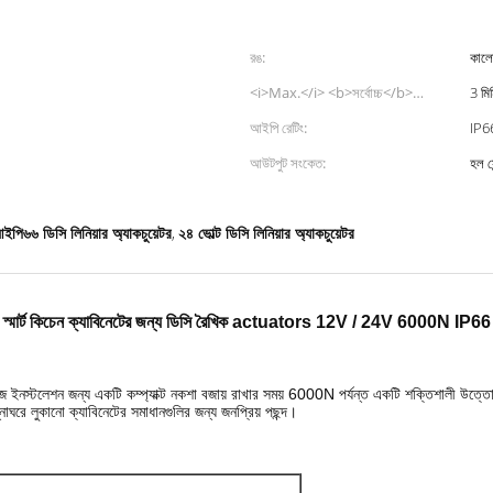
রঙ:
কালো
<i>Max.</i> <b>সর্বোচ্চ</b>
3 মি
<i>speed</i> <b>দ্রুততা</b>:
আইপি রেটিং:
IP
আউটপুট সংকেত:
হল স
ইপি৬৬ ডিসি লিনিয়ার অ্যাকচুয়েটর
২৪ ভোল্ট ডিসি লিনিয়ার অ্যাকচুয়েটর
,
স্মার্ট কিচেন ক্যাবিনেটের জন্য ডিসি রৈখিক actuators 12V / 24V 6000N IP66
ইনস্টলেশন জন্য একটি কম্প্যাক্ট নকশা বজায় রাখার সময় 6000N পর্যন্ত একটি শক্তিশালী উত্তোলন 
াঘরে লুকানো ক্যাবিনেটের সমাধানগুলির জন্য জনপ্রিয় পছন্দ।