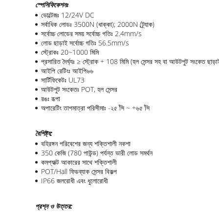
স্পেসিফিকেশনঃ
ভোল্টেজঃ 12/24V DC
সর্বাধিক লোডঃ 3500N (ধাক্কা); 2000N (ট্র্যাক)
সর্বোচ্চ লোডের সময় সর্বোচ্চ গতিঃ 2.4mm/s
লোড ছাড়াই সর্বোচ্চ গতিঃ 56.5mm/s
স্ট্রোকঃ 20~1000 মিমি
প্রসারিত দৈর্ঘ্যঃ ≥ স্ট্রোক + 108 মিমি (হল সেন্সর সহ বা আউটপুট সংকেত ছাড়া
আইপি রেটিংঃ আইপি৬৬
সার্টিফিকেটঃ UL73
আউটপুট সংকেতঃ POT, হল সেন্সর
রঙঃ রূপা
অপারেটিং তাপমাত্রা পরিসীমাঃ -২৫ ̊সি ~ +৬৫ ̊সি
বৈশিষ্ট্য
:
বহিরঙ্গন পরিবেশের জন্য শক্তিশালী নকশা
350 কেজি (780 পাউন্ড) পর্যন্ত ভারী লোড সমর্থন
কমপ্যাক্ট আকারের সাথে শক্তিশালী
POT/Hall ফিডব্যাক সেন্সর বিকল্প
IP66 জলরোধী এবং ধুলোরোধী
প্রশ্ন ও উত্তর: