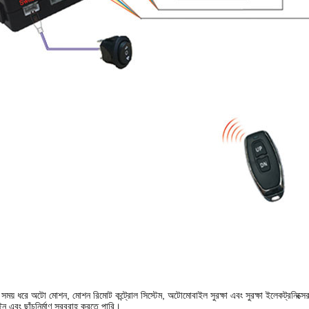
ময় ধরে অটো মোশন, মোশন রিমোট কন্ট্রোল সিস্টেম, অটোমোবাইল সুরক্ষা এবং সুরক্ষা ইলেকট্রনিক্সের
এবং ছাঁচনির্মাণ সরবরাহ করতে পারি।