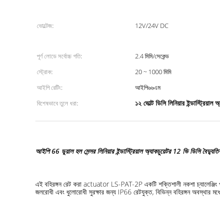
ভোল্টেজ:
12V/24V DC
পূর্ণ লোডে সর্বোচ্চ গতি:
2.4 মিমি/সেকেন্ড
স্ট্রোক:
20 ~ 1000 মিমি
আইপি রেটিং:
আইপি৬৬এম
১২ ভোল্ট ডিসি লিনিয়ার ইন্ডাস্ট্রিয়াল অ
বিশেষভাবে তুলে ধরা:
আইপি 66 ডুয়াল হল সেন্সর লিনিয়ার ইন্ডাস্ট্রিয়াল অ্যাকচুয়েটর 12 ভি ডিসি বৈদ্যু
এই বহিরঙ্গন রেট করা actuator LS-PAT-2P একটি শক্তিশালী নকশা চ্যালেঞ্জিং পর
জলরোধী এবং ধুলোরোধী সুরক্ষার জন্য IP66 রেটযুক্ত, বিভিন্ন বহিরঙ্গন অবস্থার মধ্য