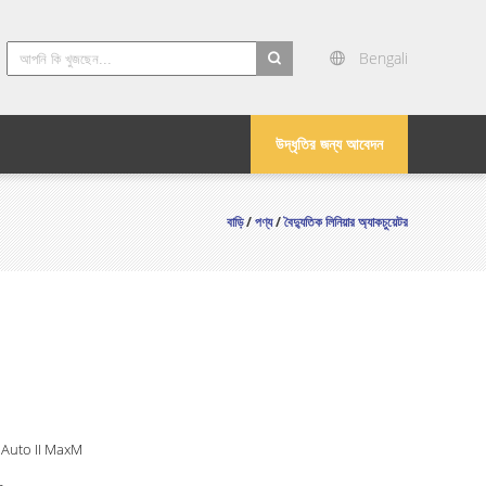
Bengali
search
উদ্ধৃতির জন্য আবেদন
বাড়ি
/
পণ্য
/
বৈদ্যুতিক লিনিয়ার অ্যাকচুয়েটর
 Auto II MaxM