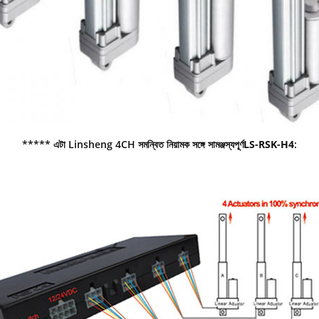
***** এটা Linsheng 4CH সমন্বিত নিয়ামক সঙ্গে সামঞ্জস্যপূর্ণ
LS-RSK-H4
: