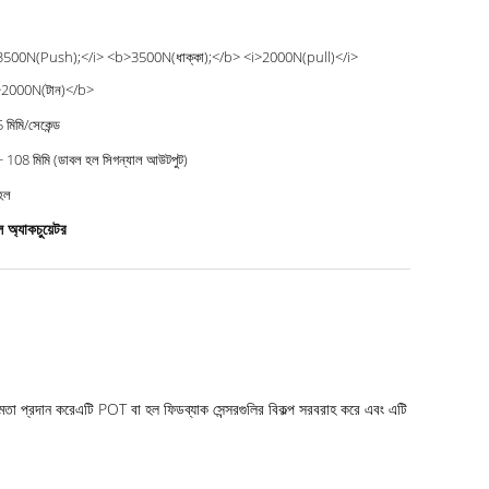
3500N(Push);</i> <b>3500N(ধাক্কা);</b> <i>2000N(pull)</i>
2000N(টান)</b>
 মিমি/সেকেন্ড
 108 মিমি (ডাবল হল সিগন্যাল আউটপুট)
হল
ল অ্যাকচুয়েটর
তা প্রদান করেএটি POT বা হল ফিডব্যাক সেন্সরগুলির বিকল্প সরবরাহ করে এবং এটি