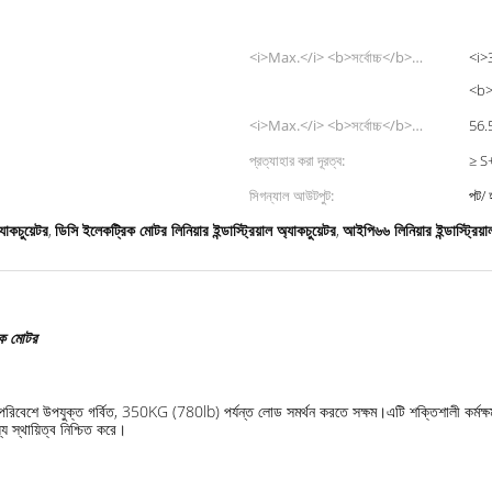
<i>Max.</i> <b>সর্বোচ্চ</b>
<i>
<i>load</i> <b>ভার</b>:
<b>
<i>Max.</i> <b>সর্বোচ্চ</b>
56.5
<i>speed at no load</i> <b>কোন
প্রত্যাহার করা দূরত্ব:
≥ S+
লোড এ গতি</b>:
সিগন্যাল আউটপুট:
পট/ 
্যাকচুয়েটর
ডিসি ইলেকট্রিক মোটর লিনিয়ার ইন্ডাস্ট্রিয়াল অ্যাকচুয়েটর
আইপি৬৬ লিনিয়ার ইন্ডাস্ট্রিয়া
,
,
তিক মোটর
িবেশে উপযুক্ত গর্বিত, 350KG (780lb) পর্যন্ত লোড সমর্থন করতে সক্ষম।এটি শক্তিশালী কর্মক্ষম
ে স্থায়িত্ব নিশ্চিত করে।