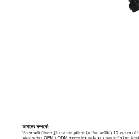
আমাদের সম্পর্কে:
লিনশেং অটো (লিনশেং ইন্টারন্যাশনাল এন্টারপ্রাইজ সিও, এলটিডি) 10 বছরেরও বেশি স
আমরা আপনার OEM / ODM প্রকল্পগুলিকে সমর্থন করার জন্য কাস্টমাইজড ডিজাইন 