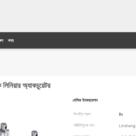
ুন
খবর
 লিনিয়ার অ্যাকচুয়েটর
বেসিক ইনফরমেশন
উৎপত্তি স্থল:
চীন
পরিচিতিমুলক নাম:
Linsheng