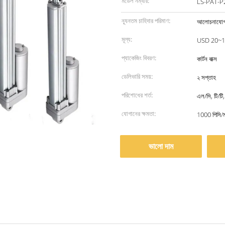
মডেল নম্বার:
LS-PAT-P
ন্যূনতম চাহিদার পরিমাণ:
আলোচনাযোগ
মূল্য:
USD 20~1
প্যাকেজিং বিবরণ:
কার্টন বাক্স
ডেলিভারি সময়:
২ সপ্তাহ
পরিশোধের শর্ত:
এল/সি, টি/টি,
যোগানের ক্ষমতা:
1000 পিসি/
ভালো দাম