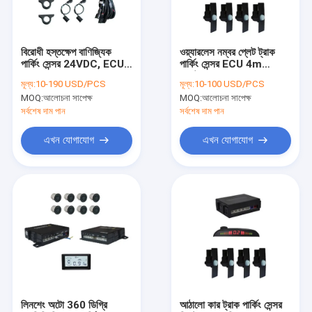
কারখানা ভ্রমণ
মান নিয়ন্ত্রণ
বিরোধী হস্তক্ষেপ বাণিজ্যিক
ওয়্যারলেস নম্বর প্লেট ট্রাক
পার্কিং সেন্সর 24VDC, ECU
পার্কিং সেন্সর ECU 4m
যোগাযোগ করুন
ওয়্যারলেস ব্যাক আপ সেন্সর
এক্সটেনশন ক্যাবল
মূল্য:
10-190 USD/PCS
মূল্য:
10-100 USD/PCS
MOQ:
আলোচনা সাপেক্ষ
MOQ:
আলোচনা সাপেক্ষ
খবর
সর্বশেষ দাম পান
সর্বশেষ দাম পান
উদ্ধৃতির জন্য আবেদন
এখন যোগাযোগ
এখন যোগাযোগ
লিনিয়ার অ্যাকচুয়েটর কন্ট্রোলার
বৈদ্যুতিক লিনিয়ার অ্যাকচুয়েটর
হেভি ডিউটি ​​লিনিয়ার অ্যাকচুয়েটর
লিফটিং কলাম অ্যাকচুয়েটর
লিনশেং অটো 360 ডিগ্রি
আঠালো কার ট্রাক পার্কিং সেন্সর