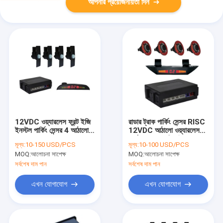
আপনার প্রয়োজনীয়তা দিন
12VDC ওয়্যারলেস ফ্রন্ট ইজি
রাডার ট্রাক পার্কিং সেন্সর RISC
ইনস্টল পার্কিং সেন্সর 4 আঠালো
12VDC আঠালো ওয়্যারলেস
সেন্সর সহ 2m সনাক্তকরণ
কার্ব সেন্সর মসৃণ ডিজাইন
মূল্য:
10-150 USD/PCS
মূল্য:
10-100 USD/PCS
পরিসর
MOQ:
আলোচনা সাপেক্ষ
MOQ:
আলোচনা সাপেক্ষ
সর্বশেষ দাম পান
সর্বশেষ দাম পান
এখন যোগাযোগ
এখন যোগাযোগ