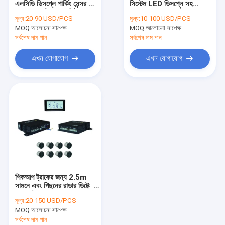
এলসিডি ডিসপ্লে পার্কিং সেন্সর 4
সিস্টেম LED ডিসপ্লে সহ
টিউবুলার লিনিয়ার অ্যাকচুয়েটর
সামনে এবং পিছনের পার্কিং সেন্সর
58KHz 5m এক্সটেনশন কেবল
মূল্য:
20-90 USD/PCS
মূল্য:
10-100 USD/PCS
150mA
MOQ:
ট্রাক পার্কিং সেন্সর
আলোচনা সাপেক্ষ
MOQ:
আলোচনা সাপেক্ষ
সর্বশেষ দাম পান
সর্বশেষ দাম পান
ট্রাক রিয়ার ভিউ ক্যামেরা সিস্টেম
এখন যোগাযোগ
এখন যোগাযোগ
পাওয়ার উইন্ডো মোটর কিটস
সেন্ট্রাল লকিং অ্যাকচুয়েটর
যানবাহন নিরাপত্তা অ্যালার্ম সিস্টেম
পিকআপ ট্রাকের জন্য 2.5m
সামনে এবং পিছনের রাডার ডিটেক্টর
2.4 ফুট ব্যাকআপ সেন্সর
মূল্য:
20-150 USD/PCS
MOQ:
আলোচনা সাপেক্ষ
সর্বশেষ দাম পান