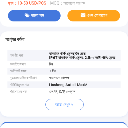
মূল্য：10-50 USD/PCS
MOQ：আলোচনা সাপেক্ষ
ভালো দাম
এখন যোগাযোগ
পণ্যের বর্ণনা
,
যানবাহন পার্কিং সেন্সর তিন মোড
লক্ষণীয় করা
,
IP67 যানবাহন পার্কিং সেন্সর
2.5m অটো পার্কিং সেন্সর
উৎপত্তি স্থল
চীন
ডেলিভারি সময়
7 দিন
ন্যূনতম চাহিদার পরিমাণ
আলোচনা সাপেক্ষ
পরিচিতিমুলক নাম
Linsheng Auto II MaxM
পরিশোধের শর্ত
এল/সি, টি/টি, পেপ্যাল
আরো দেখুন