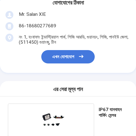
যোগাযোগের ঠিকানা
Mr. Salan XIE
86-18680277689
নং 1, হংবাফাং ইন্ডাস্ট্রিয়াল পার্ক, শিজি আরডি, গুয়ানচং, শিজি, পানইউ জেলা,
(511450) গুয়াংজু, চীন
এখন যোগাযোগ
এর সেরা মূল্য পান
IP67 যানবাহন
পার্কিং সেন্সর