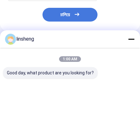
চালিয়ে
linsheng
প্রস্তাবিত পণ্য
1:00 AM
Good day, what product are you looking for?
7" মনিটর সহ বাণিজ্যিক যানবাহন
চারটি রিয়ার সেন্সর সহ টাক্স এবং
4 রিয়ার সেন্সর সহ ট্রাক
রিয়ার ভিউ ব্যাকআপ ক্যামেরা
বাসের জন্য এলইডি ডিসপ্লে
ভিউ ব্যাকআপ ক্যামেরা প
পার্কিং সিস্টেম
ব্যাকআপ সেন্সর
সিস্টেম
ভালো দাম
ভালো দাম
ভালো দাম