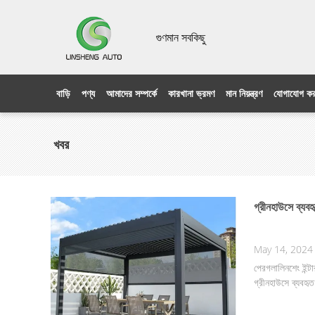
গুণমান সবকিছু
বাড়ি
পণ্য
আমাদের সম্পর্কে
কারখানা ভ্রমণ
মান নিয়ন্ত্রণ
যোগাযোগ কর
খবর
গ্রীনহাউসে ব্যবহ
May 14, 2024
পেরগলালিনশেং ইন্ট
গ্রীনহাউসে ব্যবহৃ