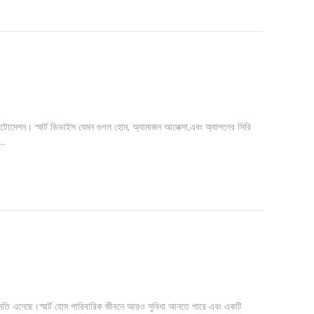
হোম অটোমেশন। স্মার্ট ডিভাইস যেমন গুগল হোম, অ্যামাজন আলেক্সা,এবং অ্যাপলের সিরি
..
 উন্নতি এনেছে।স্মার্ট হোম পারিবারিক জীবনে আরও সুবিধা আনতে পারে এবং একটি