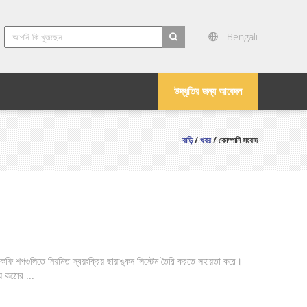
Bengali
search
উদ্ধৃতির জন্য আবেদন
বাড়ি
/
খবর
/ কোম্পানি সংবাদ
ফি শপগুলিতে নিয়মিত স্বয়ংক্রিয় ছায়াঙ্কন সিস্টেম তৈরি করতে সহায়তা করে।
্য কঠোর ...