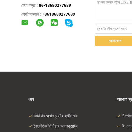
ফোন নম্বর :
86-18680277689
হোয়াটসঅ্যাপ :
+
8618680277689
যোগাযোগ
ধরন
কারখানা ভ্
লিনিয়ার অ্যাকচুয়েটর কন্ট্রোলার
উৎপাদ
বৈদ্যুতিক লিনিয়ার অ্যাকচুয়েটর
ই এম 