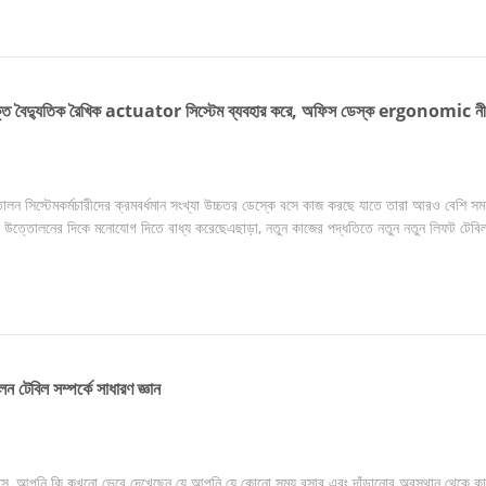
্দযুক্ত বৈদ্যুতিক রৈখিক actuator সিস্টেম ব্যবহার করে, অফিস ডেস্ক ergonomic নী
ন সিস্টেমকর্মচারীদের ক্রমবর্ধমান সংখ্যা উচ্চতর ডেস্কে বসে কাজ করছে যাতে তারা আরও বেশি সময
ল উত্তোলনের দিকে মনোযোগ দিতে বাধ্য করেছেএছাড়া, নতুন কাজের পদ্ধতিতে নতুন নতুন লিফট টেবিল 
ন টেবিল সম্পর্কে সাধারণ জ্ঞান
সে, আপনি কি কখনো ভেবে দেখেছেন যে আপনি যে কোনো সময় বসার এবং দাঁড়ানোর অবস্থান থেকে কা