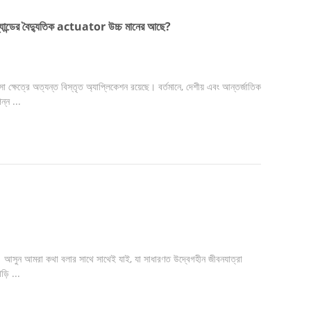
র্যান্ডের বৈদ্যুতিক actuator উচ্চ মানের আছে?
া ক্ষেত্রে অত্যন্ত বিস্তৃত অ্যাপ্লিকেশন রয়েছে। বর্তমানে, দেশীয় এবং আন্তর্জাতিক
্ন ...
ওয়া। আসুন আমরা কথা বলার সাথে সাথেই যাই, যা সাধারণত উদ্বেগহীন জীবনযাত্রা
ড়ি ...