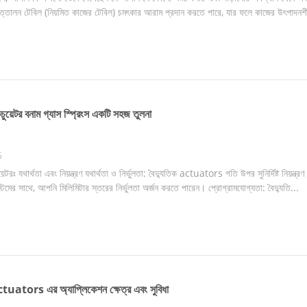
ত্তোলন টেবিল (নিয়মিত কাজের টেবিল) চমৎকার আরাম প্রদান করতে পারে, যার ফলে কাজের উৎপাদনশীল
ুয়েটর বনাম গ্যাস স্প্রিংস একটি সহজ তুলনা
5
়েটরঃ যথার্থতা এবং নিয়ন্ত্রণ যথার্থতা ও নির্ভুলতা: বৈদ্যুতিক actuators গতি উপর সুনির্দিষ্ট নিয়
িস্টেমের সাথে, আপনি মিলিমিটার স্তরের নির্ভুলতা অর্জন করতে পারেন। প্রোগ্রামযোগ্যতা: বৈদ্যুতি...
 actuators এর অ্যাপ্লিকেশন ক্ষেত্র এবং সুবিধা