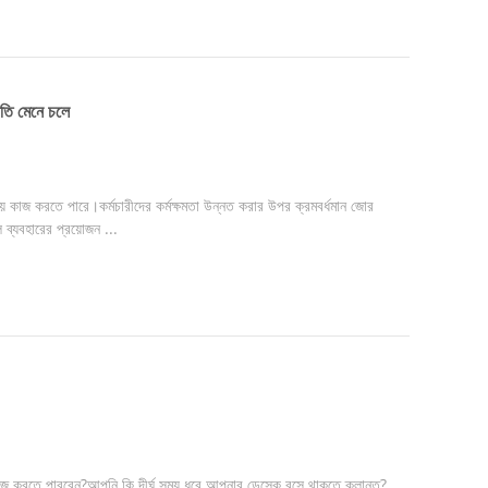
তি মেনে চলে
় কাজ করতে পারে।কর্মচারীদের কর্মক্ষমতা উন্নত করার উপর ক্রমবর্ধমান জোর
ব্যবহারের প্রয়োজন ...
জ করতে পারবেন?আপনি কি দীর্ঘ সময় ধরে আপনার ডেস্কে বসে থাকতে ক্লান্ত?