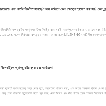
tors এখন কতটা বিকশিত হয়েছে? তারা বর্তমানে কোন ক্ষেত্রে প্রয়োগ করা হয়? কোন ব্
়েটরগুলি রৈখিক ড্রাইভ প্রযুক্তির উপর ভিত্তি করে একটি অ্যাপ্লিকেশন উদাহরণ, যা শিল্প এবং চিকিত্স
actuators অনেক নির্মাতারা এবং ব্র্যান্ড আছে। তাদের মধ্যে,LINSHENG একটি উচ্চ যোগ্যতাসম্পন
্ট ইলেকট্রিক অ্যাকচুয়েটর ব্যবহারের অভিজ্ঞতা
 একটি দূরবর্তী স্থান রয়েছে, শহর থেকে দূরে, প্রকৃতিতে প্রবেশ করা, এবং তাদের আত্মাকে মুক্তি দে
।কিছু লোক পাবলিক ট্রান্সপোর্ট নিতে পছন্দ করে, যেমন বিমান এবং উচ্চ গতির ট্রেন, অন্যরা নিজেরাই গা