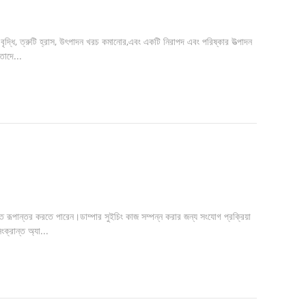
ৃদ্ধি, ত্রুটি হ্রাস, উৎপাদন খরচ কমানোর,এবং একটি নিরাপদ এবং পরিষ্কার উত্পাদন
তাদে...
পান্তর করতে পারেন।ডাম্পার সুইচিং কাজ সম্পন্ন করার জন্য সংযোগ প্রক্রিয়া
ংক্রান্ত অ্যা...