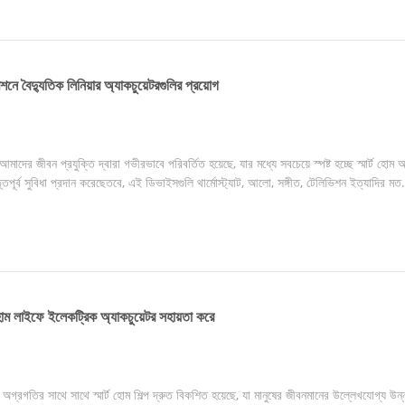
শনে বৈদ্যুতিক লিনিয়ার অ্যাকচুয়েটরগুলির প্রয়োগ
আমাদের জীবন প্রযুক্তি দ্বারা গভীরভাবে পরিবর্তিত হয়েছে, যার মধ্যে সবচেয়ে স্পষ্ট হচ্ছে স্মার্ট 
পূর্ব সুবিধা প্রদান করেছেতবে, এই ডিভাইসগুলি থার্মোস্ট্যাট, আলো, সঙ্গীত, টেলিভিশন ইত্যাদির মত.
ট হোম লাইফে ইলেকট্রিক অ্যাকচুয়েটর সহায়তা করে
ত অগ্রগতির সাথে সাথে স্মার্ট হোম শিল্প দ্রুত বিকশিত হয়েছে, যা মানুষের জীবনমানের উল্লেখযোগ্য