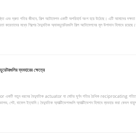
্তি এবং দ্রুত গতির জীবনে, শিল্প অটোমেশন একটি অপরিহার্য অংশ হয়ে উঠেছে। এটি আমাদের দক্ষতা ব
়তা করেতাদের মধ্যে শিল্পের বৈদ্যুতিক অ্যাকচুয়েটরগুলি শিল্প অটোমেশনের মূল উপাদান হিসাবে রয়েছে।
য়েটরগুলির ব্যবহারের ক্ষেত্রে
or একটি নতুন ধরনের বৈদ্যুতিক actuator যা মোটর ঘূর্ণন গতির রৈখিক reciprocating গতিতে রূ
ালভ, গেট, বাফেল ইত্যাদি। বৈদ্যুতিক অ্যাক্টিভেশনগুলি অ্যাক্টিভেশন হিসাবে ব্যবহার করা কেবল বায়ুস