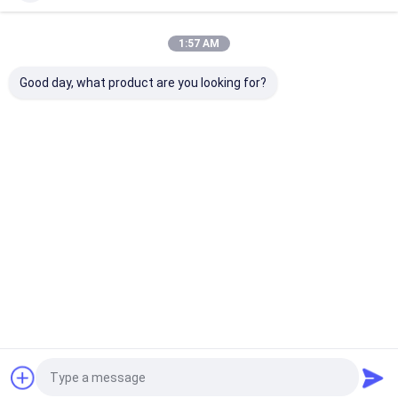
একটি বার্তা রেখে যান
আমরা দ্রুত উত্তর দেব
1:57 AM
Good day, what product are you looking for?
চালিয়ে
বাড়ি
আমাদের
আমাদের সাথে যোগাযোগ
Desktop
Site
সম্পর্কে
করুন
সাইট ম্যাপ
Privacy Policy
গুণ
লিনিয়ার অ্যাকচুয়েটর কন্ট্রোলার
চীন কারখানা.Copyright © 2026 LINSHENG
INTERNATIONAL ENTERPRISE CO., LTD. All Rights Reserved.