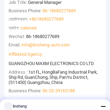
Job Title:
General Manager
Business Phone:
86-18680277689
হোয়াটসঅ্যাপ:
+8618680277689
স্কাইপ:
salanxie
Wechat:
86-18680277689
Email:
info@linsheng-auto.com
Affiliated Agency
GUANGZHOU MAXM ELECTRONICS CO LTD
Address :
1st FL, HongBaFang Industrial Park,
Shiji Rd, GuanChong, Shiji, PanYu District,
(511450) Guangzhou, China
Business Phone:
86-20-39165188
linsheng