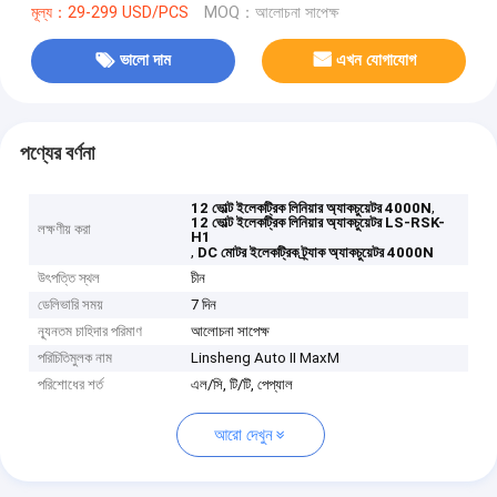
মূল্য：29-299 USD/PCS
MOQ：আলোচনা সাপেক্ষ
ভালো দাম
এখন যোগাযোগ
পণ্যের বর্ণনা
,
12 ভোল্ট ইলেকট্রিক লিনিয়ার অ্যাকচুয়েটর 4000N
12 ভোল্ট ইলেকট্রিক লিনিয়ার অ্যাকচুয়েটর LS-RSK-
লক্ষণীয় করা
H1
,
DC মোটর ইলেকট্রিক ট্র্যাক অ্যাকচুয়েটর 4000N
উৎপত্তি স্থল
চীন
ডেলিভারি সময়
7 দিন
ন্যূনতম চাহিদার পরিমাণ
আলোচনা সাপেক্ষ
পরিচিতিমুলক নাম
Linsheng Auto II MaxM
পরিশোধের শর্ত
এল/সি, টি/টি, পেপ্যাল
আরো দেখুন