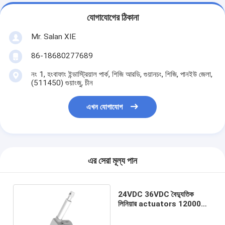
যোগাযোগের ঠিকানা
Mr. Salan XIE
86-18680277689
নং 1, হংবাফাং ইন্ডাস্ট্রিয়াল পার্ক, শিজি আরডি, গুয়ানচং, শিজি, পানইউ জেলা,
(511450) গুয়াংজু, চীন
এখন যোগাযোগ
এর সেরা মূল্য পান
24VDC 36VDC বৈদ্যুতিক
লিনিয়ার actuators 12000N
In Push