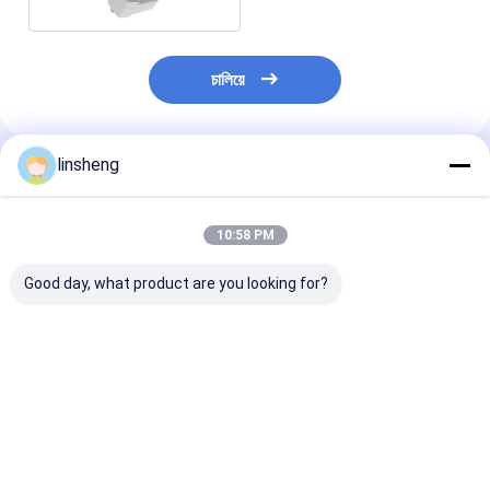
চালিয়ে
linsheng
প্রস্তাবিত পণ্য
10:58 PM
Good day, what product are you looking for?
শিল্প অটোমেশনের জন্য কাস্টম
কমপ্যাক্ট ২৪V ডিসি ইন্ডাস্ট্রিয়াল
কম্প্যাক্ট বৈদ্যুতিক লিনি
ইলেকট্রিক লিনিয়ার অ্যাকচুয়েটর
ইলেকট্রিক লিনিয়ার অ্যাকচুয়েটর
অ্যাকচুয়েটর IP6
ডিসি 24 ভি স্ট্রোক 50
৬০০০N লোড ফোর্স জলরোধী
2000N সুনির্দিষ্ট গতি নি
মিমি-1000 মিমি
IP69
জন্য থ্রাস্ট ফোর্স
ভালো দাম
ভালো দাম
ভালো দাম