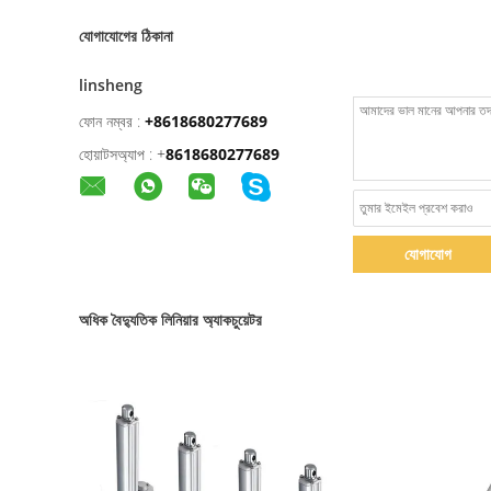
যোগাযোগের ঠিকানা
linsheng
ফোন নম্বর :
+8618680277689
হোয়াটসঅ্যাপ :
+
8618680277689
যোগাযোগ
অধিক বৈদ্যুতিক লিনিয়ার অ্যাকচুয়েটর