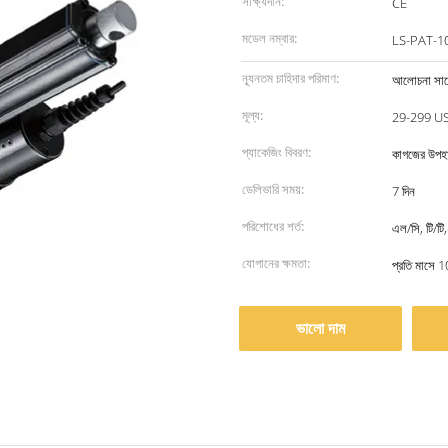
সাক্ষ্যদান:
CE
মডেল নম্বার:
LS-PAT-1
ন্যূনতম চাহিদার পরিমাণ:
আলোচনা সাপে
মূল্য:
29-299 U
প্যাকেজিং বিবরণ:
কাগজের উপহা
ডেলিভারি সময়:
7 দিন
পরিশোধের শর্ত:
এল/সি, টি/টি,
যোগানের ক্ষমতা:
প্রতি মাসে 
ভালো দাম