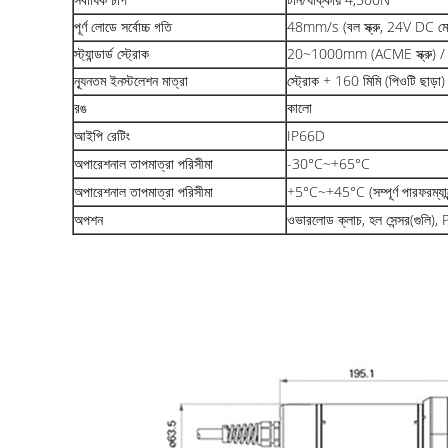
পূর্ণ লোডে সর্বোচ্চ গতি
48mm/s (বল স্ক্রু, 24V DC 
স্ট্যান্ডার্ড স্ট্রোক
20~1000mm (ACME স্ক্রু) / 
ন্যূনতম ইনস্টলেশন মাত্রা
স্ট্রোক + 160 মিমি (পিওটি ছাড়া)
রঙ
কালো
আইপি রেটিং
IP66D
অপারেশনাল তাপমাত্রা পরিসীমা
-30°C~+65°C
অপারেশনাল তাপমাত্রা পরিসীমা
+5°C~+45°C (সম্পূর্ণ পারফরম্যান্
অপশন
ওভারলোড ক্লাচ, হল সেন্সর(গুলি), PO