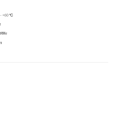
-- +60 ℃
ো
নির্মিত
ছর