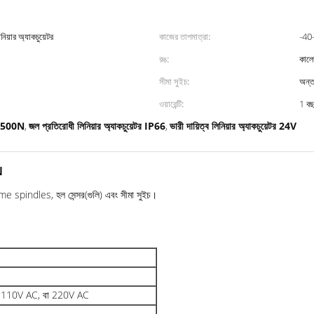
িয়ার অ্যাকচুয়েটর
কাজের তাপমাত্রা:
-40
রঙ:
কাল
সীমা সুইচ:
অন্তর্
ওয়ারেন্টি:
1 ব
র 2500N
জল প্রতিরোধী লিনিয়ার অ্যাকচুয়েটর IP66
ভারী দায়িত্ব লিনিয়ার অ্যাকচুয়েটর 24V
,
,
N
cme spindles, হল সেন্সর(গুলি) এবং সীমা সুইচ।
110V AC, বা 220V AC