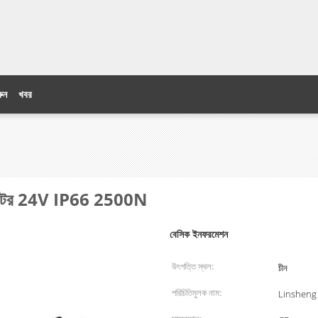
ুন
খবর
্যাকচুয়েটর 24V IP66 2500N
বেসিক ইনফরমেশন
উৎপত্তি স্থল:
চীন
পরিচিতিমুলক নাম:
Linsheng