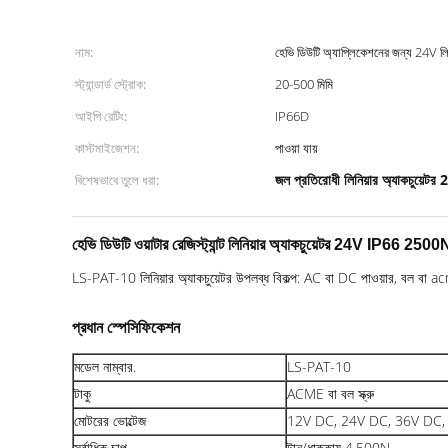
নাম:
হেভি ডিউটি ​​অ্যাপ্লিকেশনের জন্য 24V লিন
স্ট্যান্ডার্ড স্ট্রোক:
20-500 মিমি
আইপি রেটিং:
IP66D
কাস্টমাইজেশন:
পাওয়া যায়
জল প্রতিরোধী লিনিয়ার অ্যাকচুয়েট
বিশেষভাবে তুলে ধরা:
হেভি ডিউটি ​​ওয়াটার রেজিস্ট্যান্ট লিনিয়ার অ্যাকচুয়েটর 24V IP66 2500
LS-PAT-10 লিনিয়ার অ্যাকচুয়েটর উপলব্ধ বিকল্প: AC বা DC পাওয়ার, বল বা a
প্রধান স্পেসিফিকেশন
মডেল নাম্বার.
LS-PAT-10
টাকু
ACME বা বল স্ক্রু
মোটরের ভোল্টেজ
12V DC, 24V DC, 36V DC, 
সর্বাধিক চাপ
টান/ধাক্কায় 4,500N