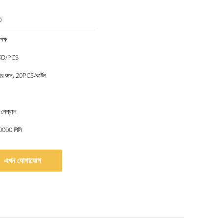
0
ক্ষ
SD/PCS
র বাক্স, 20PCS/কার্টন
 পেপ্যাল
10000 পিসি
এখন যোগাযোগ