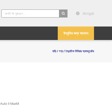
Bengali
search
উদ্ধৃতির জন্য আবেদন
বাড়ি
/
পণ্য
/
বৈদ্যুতিক লিনিয়ার অ্যাকচুয়েটর
 Auto II MaxM