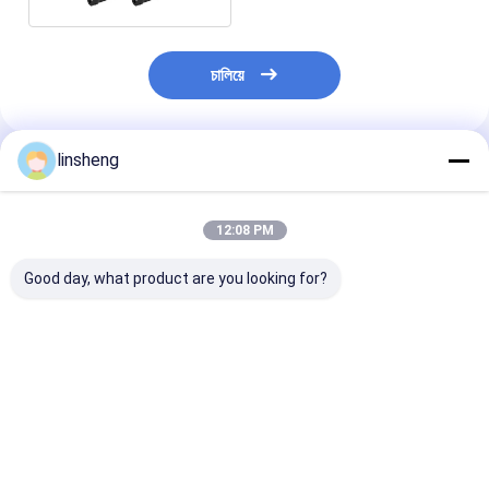
চালিয়ে
linsheng
প্রস্তাবিত পণ্য
12:08 PM
Good day, what product are you looking for?
শিল্প অটোমেশনের জন্য কাস্টম
কমপ্যাক্ট ২৪V ডিসি ইন্ডাস্ট্রিয়াল
কম্প্যাক্ট বৈদ্যুতিক লিনি
ইলেকট্রিক লিনিয়ার অ্যাকচুয়েটর
ইলেকট্রিক লিনিয়ার অ্যাকচুয়েটর
অ্যাকচুয়েটর IP6
ডিসি 24 ভি স্ট্রোক 50
৬০০০N লোড ফোর্স জলরোধী
2000N সুনির্দিষ্ট গতি নি
মিমি-1000 মিমি
IP69
জন্য থ্রাস্ট ফোর্স
ভালো দাম
ভালো দাম
ভালো দাম