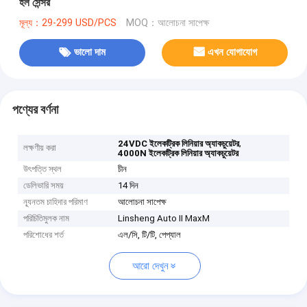
হল সেন্সর
মূল্য：29-299 USD/PCS
MOQ：আলোচনা সাপেক্ষ
ভালো দাম
এখন যোগাযোগ
পণ্যের বর্ণনা
,
24VDC ইলেকট্রিক লিনিয়ার অ্যাকচুয়েটর
লক্ষণীয় করা
4000N ইলেকট্রিক লিনিয়ার অ্যাকচুয়েটর
উৎপত্তি স্থল
চীন
ডেলিভারি সময়
14 দিন
ন্যূনতম চাহিদার পরিমাণ
আলোচনা সাপেক্ষ
পরিচিতিমুলক নাম
Linsheng Auto II MaxM
পরিশোধের শর্ত
এল/সি, টি/টি, পেপ্যাল
আরো দেখুন