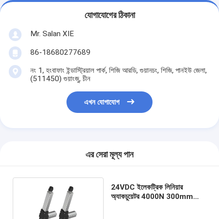
যোগাযোগের ঠিকানা
Mr. Salan XIE
86-18680277689
নং 1, হংবাফাং ইন্ডাস্ট্রিয়াল পার্ক, শিজি আরডি, গুয়ানচং, শিজি, পানইউ জেলা,
(511450) গুয়াংজু, চীন
এখন যোগাযোগ
এর সেরা মূল্য পান
24VDC ইলেকট্রিক লিনিয়ার
অ্যাকচুয়েটর 4000N 300mm
গ্রেট ফোর্স হল সেন্সর