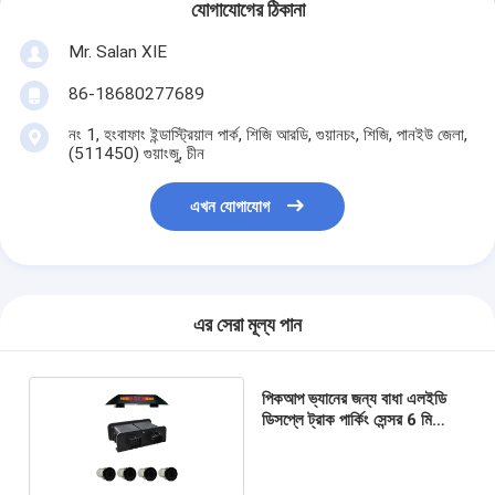
যোগাযোগের ঠিকানা
Mr. Salan XIE
86-18680277689
নং 1, হংবাফাং ইন্ডাস্ট্রিয়াল পার্ক, শিজি আরডি, গুয়ানচং, শিজি, পানইউ জেলা,
(511450) গুয়াংজু, চীন
এখন যোগাযোগ
এর সেরা মূল্য পান
পিকআপ ভ্যানের জন্য বাধা এলইডি
ডিসপ্লে ট্রাক পার্কিং সেন্সর 6 মি
তারের দৈর্ঘ্য