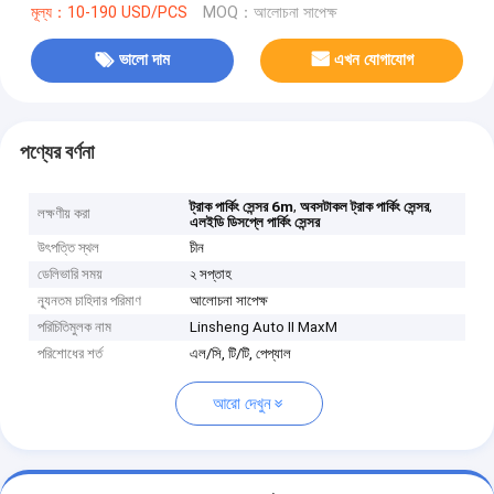
মূল্য：10-190 USD/PCS
MOQ：আলোচনা সাপেক্ষ
ভালো দাম
এখন যোগাযোগ
পণ্যের বর্ণনা
,
,
ট্রাক পার্কিং সেন্সর 6m
অবসটাকল ট্রাক পার্কিং সেন্সর
লক্ষণীয় করা
এলইডি ডিসপ্লে পার্কিং সেন্সর
উৎপত্তি স্থল
চীন
ডেলিভারি সময়
২ সপ্তাহ
ন্যূনতম চাহিদার পরিমাণ
আলোচনা সাপেক্ষ
পরিচিতিমুলক নাম
Linsheng Auto II MaxM
পরিশোধের শর্ত
এল/সি, টি/টি, পেপ্যাল
আরো দেখুন