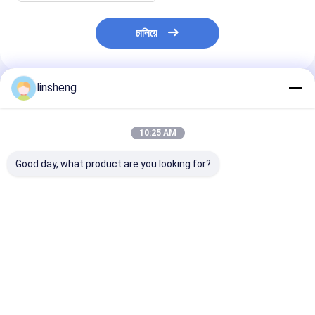
চালিয়ে
linsheng
প্রস্তাবিত পণ্য
10:25 AM
Good day, what product are you looking for?
7" মনিটর সহ বাণিজ্যিক যানবাহন
চারটি রিয়ার সেন্সর সহ টাক্স এবং
4 রিয়ার সেন্সর সহ ট্রাক
রিয়ার ভিউ ব্যাকআপ ক্যামেরা
বাসের জন্য এলইডি ডিসপ্লে
ভিউ ব্যাকআপ ক্যামেরা প
পার্কিং সিস্টেম
ব্যাকআপ সেন্সর
সিস্টেম
ভালো দাম
ভালো দাম
ভালো দাম