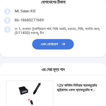
যোগাযোগের ঠিকানা
Mr. Salan XIE
86-18680277689
নং 1, হংবাফাং ইন্ডাস্ট্রিয়াল পার্ক, শিজি আরডি, গুয়ানচং, শিজি, পানইউ জেলা,
(511450) গুয়াংজু, চীন
এখন যোগাযোগ
এর সেরা মূল্য পান
12V ভলিউম লিনিয়ার অ্যাকচুয়েটর
কন্ট্রোলার একক অ্যাকচুয়েটর কন্ট্রোল
সহ