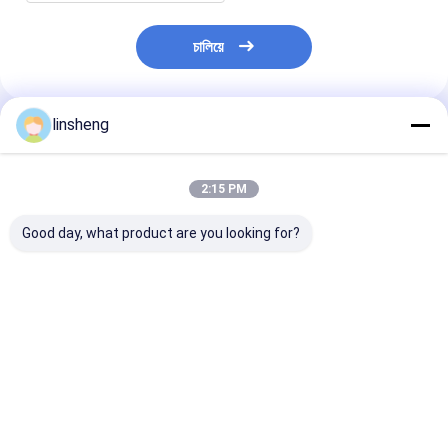
চালিয়ে
linsheng
প্রস্তাবিত পণ্য
2:15 PM
Good day, what product are you looking for?
12VDC গতি-নিয়ন্ত্রণযোগ্য
ওয়্যারলেস রিমোট IP66 সহ
24V 2-পর্যায়ের বৈদ্য
বৈদ্যুতিক অ্যাকচুয়েটর কন্ট্রোল
24V 15A লিনিয়ার অ্যাকুয়েটর
উত্তোলন স্তম্ভ, রিমো
কিট 6000N ওয়্যারলেস রিমোট
কন্ট্রোলার
সহ, 4500N লোড
কন্ট্রোল
ভালো দাম
ভালো দাম
ভালো দাম