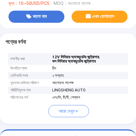
মূল্য：10~50USD/PCS
MOQ：আলোচনা সাপেক্ষ
ভালো দাম
এখন যোগাযোগ
পণ্যের বর্ণনা
,
12V লিনিয়ার অ্যাকচুয়েটর কন্ট্রোলার
লক্ষণীয় করা
ভল লিনিয়ার অ্যাকচুয়েটর কন্ট্রোলার
উৎপত্তি স্থল
চীন
ডেলিভারি সময়
২ সপ্তাহ
ন্যূনতম চাহিদার পরিমাণ
আলোচনা সাপেক্ষ
পরিচিতিমুলক নাম
LINGSHENG AUTO
পরিশোধের শর্ত
এল/সি, টি/টি, পেপ্যাল
আরো দেখুন