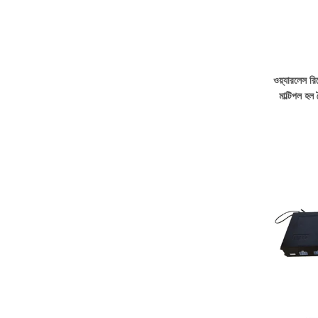
ওয়্যারলেস র
মাল্টিপল হ