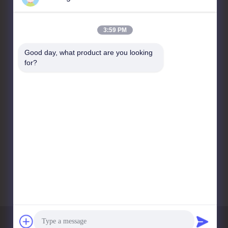
3:59 PM
আমাদের সাথে যোগাযোগ করুন
Good day, what product are you looking 
for?
LINSHENG INTERNATIONAL
ENTERPRISE CO., LTD
নং 1, হংবাফাং ইন্ডাস্ট্রিয়াল পার্ক, শিজি
আরডি, গুয়ানচং, শিজি, পানইউ জেলা,
(511450) গুয়াংজু, চীন
86-20-39165268
info@linsheng-
auto.com
গোপনীয়তা নীতি
সাইট ম্যাপ
মোবাইল সাইট