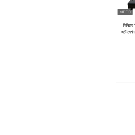
লিনিয়ার
অটোমেশন স