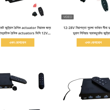
বিস্তারিত দেখাও
বিস্তারিত দেখাও
িমোট কন্ট্রোল রৈখিক actuator নিয়ামক জন্য
12-28V নিরাপত্তা সুরক্ষা বর্তমান সীমা দু
ল বৈদ্যুতিক রৈখিক actuators ডিসি 12V-
ডুয়াল লিনিয়ার অ্যাকচুয়েটর কন্ট্র
28V 50m
এখন যোগাযোগ
এখন যোগাযোগ