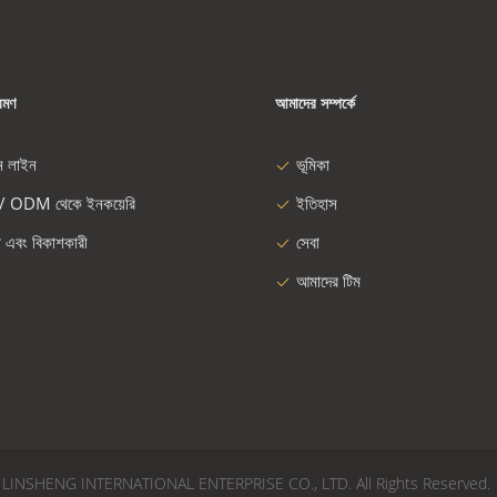
রমণ
আমাদের সম্পর্কে
ন লাইন
ভূমিকা
/ ODM থেকে ইনকয়েরি
ইতিহাস
া এবং বিকাশকারী
সেবা
আমাদের টিম
022 - 2026 LINSHENG INTERNATIONAL ENTERPRISE CO., LTD. All Rights Reserved.