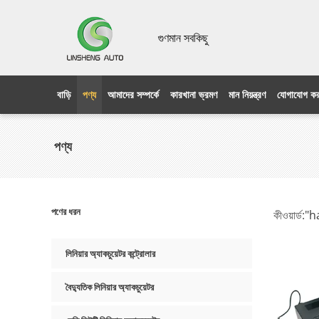
গুণমান সবকিছু
বাড়ি
পণ্য
আমাদের সম্পর্কে
কারখানা ভ্রমণ
মান নিয়ন্ত্রণ
যোগাযোগ কর
পণ্য
পণের ধরন
কীওয়ার্ড:
"h
product
লিনিয়ার অ্যাকচুয়েটর কন্ট্রোলার
বৈদ্যুতিক লিনিয়ার অ্যাকচুয়েটর