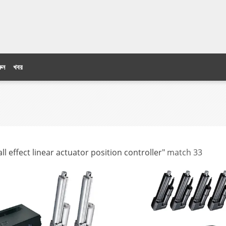
ুন
খবর
all effect linear actuator position controller"
match 33
s