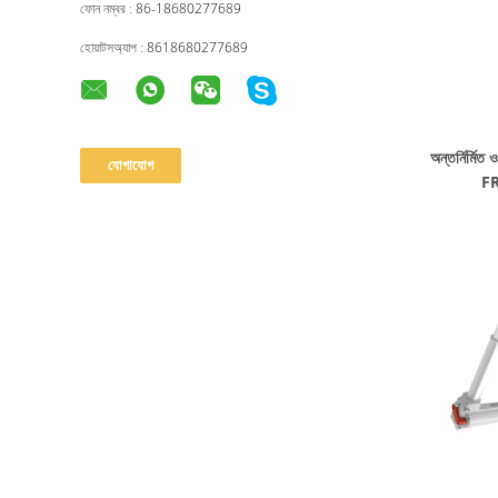
ফোন নম্বর :
86-18680277689
হোয়াটসঅ্যাপ :
8618680277689
অন্তর্নির্মি
FR 