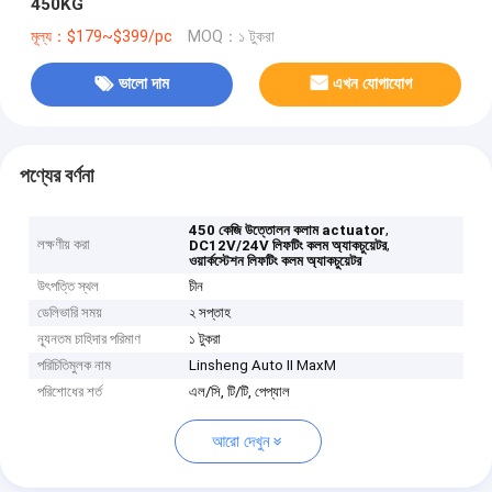
450KG
মূল্য：$179~$399/pc
MOQ：১ টুকরা
ভালো দাম
এখন যোগাযোগ
পণ্যের বর্ণনা
,
450 কেজি উত্তোলন কলাম actuator
লক্ষণীয় করা
,
DC12V/24V লিফটিং কলম অ্যাকচুয়েটর
ওয়ার্কস্টেশন লিফটিং কলম অ্যাকচুয়েটর
উৎপত্তি স্থল
চীন
ডেলিভারি সময়
২ সপ্তাহ
ন্যূনতম চাহিদার পরিমাণ
১ টুকরা
পরিচিতিমুলক নাম
Linsheng Auto II MaxM
পরিশোধের শর্ত
এল/সি, টি/টি, পেপ্যাল
আরো দেখুন