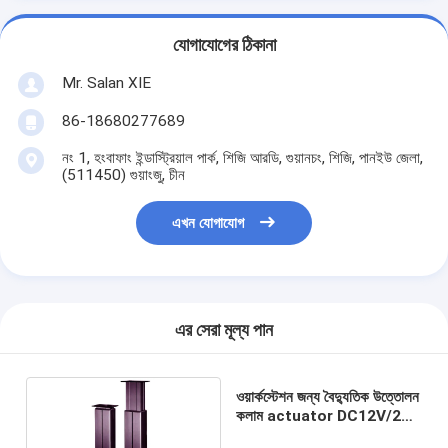
যোগাযোগের ঠিকানা
Mr. Salan XIE
86-18680277689
নং 1, হংবাফাং ইন্ডাস্ট্রিয়াল পার্ক, শিজি আরডি, গুয়ানচং, শিজি, পানইউ জেলা,
(511450) গুয়াংজু, চীন
এখন যোগাযোগ
এর সেরা মূল্য পান
ওয়ার্কস্টেশন জন্য বৈদ্যুতিক উত্তোলন
কলাম actuator DC12V/24V
450KG