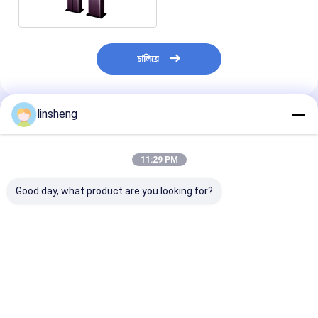
চালিয়ে
linsheng
প্রস্তাবিত পণ্য
11:29 PM
Good day, what product are you looking for?
চারটি হল ইফেক্ট টেলিস্কোপিক
2000N ৩-পর্যায়ের
ইলেকট্রিক 3-স্টেজ ল
মোটরযুক্ত কলাম DC24V
টেলিস্কোপিক ডিসি বৈদ্যুতিক
কলাম 200 কেজি লো
ওয়্যারযুক্ত এবং ওয়্যারলেস
সিলিন্ডার হল ইফেক্ট
টেলিস্কোপিক অ্যাকচুয়
রিমোট অপারেশন সহ
সিঙ্ক্রোনাইজেশন নিয়ন্ত্রণ
নিয়মিত প্ল্যাটফর্মের 
ব্যবস্থা
ডিসি
ভালো দাম
ভালো দাম
ভালো দাম