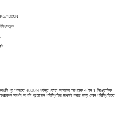
0KG/4000N
িমি/সেকেন্ড
6
াট
প্রকল্পগুলি পূরণ করতে 4000N পর্যন্ত।তারা আমাদের আপডেট 4 ইন 1 সিঙ্ক্রোনিক
ট্রোল অপারেশন সমর্থন আপনি প্রয়োজন পরিস্থিতির মাপসই করার জন্য কোন পরিস্থিতিতে