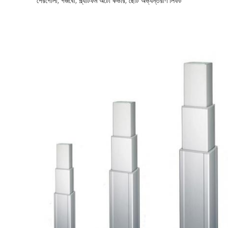
পেরগোলা, গজবো, প্ল্যাটফর্ম অটো কভার, ছোট অভ্যন্তরীণ লিফট