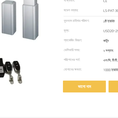
সাক্ষ্যদান:
CE
মডেল নম্বার:
LS-PAT-3
ন্যূনতম চাহিদার পরিমাণ:
১টি ইউনিট
মূল্য:
USD20~29
প্যাকেজিং বিবরণ:
কার্টুন
ডেলিভারি সময়:
২ সপ্তাহ
পরিশোধের শর্ত:
এল/সি, টি/টি,
যোগানের ক্ষমতা:
1000 ইউনিট
ভালো দাম