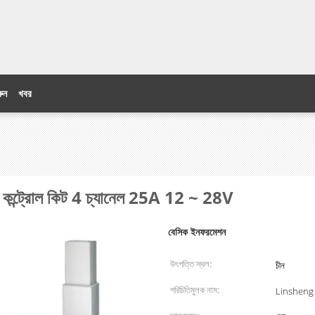
ুন
খবর
োট কন্ট্রোল কিট 4 চ্যানেল 25A 12 ~ 28V
বেসিক ইনফরমেশন
উৎপত্তি স্থল:
চীন
পরিচিতিমুলক নাম:
Linsheng