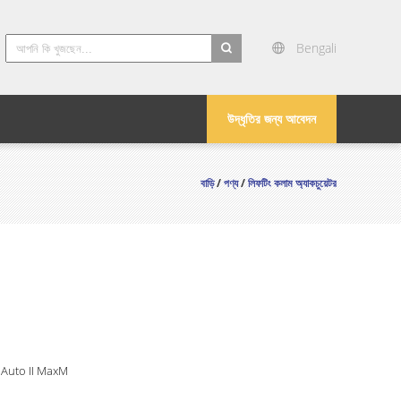
Bengali
search
উদ্ধৃতির জন্য আবেদন
বাড়ি
/
পণ্য
/
লিফটিং কলাম অ্যাকচুয়েটর
 Auto II MaxM