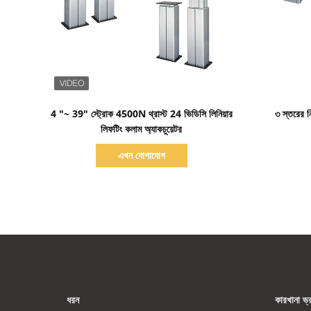
বিস্তারিত দেখাও
4 "~ 39" স্ট্রোক 4500N থ্রাস্ট 24 ভিডিসি লিনিয়ার
৩ স্তরের নি
লিফটিং কলাম অ্যাকচুয়েটর
এখন যোগাযোগ
ধরন
কারখানা ভ্