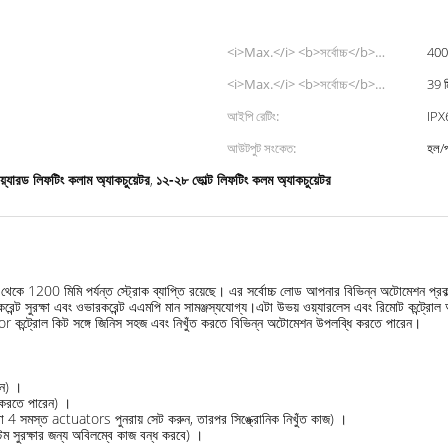
<i>Max.</i> <b>সর্বোচ্চ</b>
40
<i>load</i> <b>ভার</b>:
<i>Max.</i> <b>সর্বোচ্চ</b>
39 ম
<i>speed at no load</i> <b>কোন
আইপি রেটিং:
IPX
লোড এ গতি</b>:
আউটপুট সংকেত:
হল/প
়্যারড লিফটিং কলাম অ্যাকচুয়েটর
১২-২৮ ভোল্ট লিফটিং কলম অ্যাকচুয়েটর
,
মি থেকে 1200 মিমি পর্যন্ত স্ট্রোক ব্যাপ্তি রয়েছে। এর সর্বোচ্চ লোড আপনার বিভিন্ন অটোমেশন 
ওভারকরেন্ট সুরক্ষা এবং ওভারকরেন্ট এএমপি মান সামঞ্জস্যযোগ্য।এটা উভয় ওয়্যারলেস এবং রিমোট কন্
কন্ট্রোল কিট সঙ্গে জিনিস সহজ এবং নিখুঁত করতে বিভিন্ন অটোমেশন উপলব্ধি করতে পারেন।
ীন) ।
রণ করতে পারেন) ।
বা 4 সমস্ত actuators পুনরায় সেট করুন, তারপর সিঙ্ক্রোনিক নিখুঁত কাজ) ।
েম সুরক্ষার জন্য অবিলম্বে কাজ বন্ধ করবে) ।