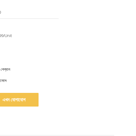
0
9/Unit
 পেপ্যাল
/মাস
এখন যোগাযোগ