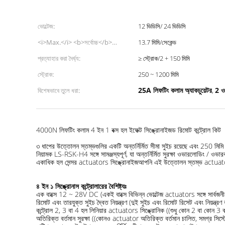
ভোল্টেজ:
12 ভিডিসি/ 24 ভিডিসি
<i>Max.</i> <b>সর্বোচ্চ</b>
13.7 মিমি/সেকেন্ড
<i>speed at max.</i> <b>সর্বোচ্চ
প্রত্যাহার করা দৈর্ঘ্য:
≥ স্ট্রোক/2 + 150 মিমি
গতি</b> <i>load</i> <b>ভার</b>:
স্ট্রোক:
250 ~ 1200 মিমি
25A লিফটিং কলাম অ্যাকচুয়েটর
2 ওয
বিশেষভাবে তুলে ধরা:
,
4000N লিফটিং কলাম 4 ইন 1 বক্স হল ইফেক্ট সিঙ্ক্রোনাইজড রিমোট কন্ট্রোল কিট
৩ ধাপের উত্তোলন স্তম্ভগুলির একটি অন্তর্নির্মিত সীমা সুইচ রয়েছে এবং 250 মি
নিয়ামক LS-RSK-H4 সঙ্গে সামঞ্জস্যপূর্ণ, যা অন্তর্নির্মিত সুরক্ষা ওভারলোডিং / 
একাধিক হল সেন্সর actuators সিঙ্ক্রোনাইজআপনি এই উত্তোলন স্তম্ভ actuator 
৪ ইন ১ সিঙ্ক্রোনাস কন্ট্রোলারের বৈশিষ্ট্যঃ
এক বাক্সে 12 ~ 28V DC (একই বাক্সে বিভিন্ন ভোল্টেজ actuators সঙ্গে সার্বজন
রিমোট এবং তারযুক্ত সুইচ দ্বৈত নিয়ন্ত্রণ (দুই সুইচ এবং রিমোট রিসেট এবং নিয়ন্ত্
কন্ট্রোল 2, 3 বা 4 হল লিনিয়ার actuators সিঙ্ক্রোনিক ((শুধু কোন 2 বা কোন 3 
অতিরিক্ত বর্তমান সুরক্ষা ((কোনও actuator অতিরিক্ত বর্তমান চালিত, সমগ্র সিস্ট