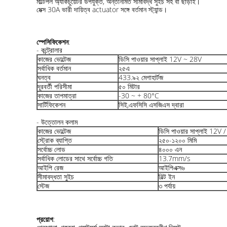
মাল্টিপল অ্যাকচুয়েটর উপযুক্ত, অন্তর্নির্মিত সীমাবদ্ধ সুইচ সহ বা ছাড়াই।
মেক্স 30A ভারী দায়িত্ব actuator সঙ্গে বর্তমান স্ট্যান্ড।
স্পেসিফিকেশন
:
- কন্ট্রোলার
কাজের ভোল্টেজ
ডিসি পাওয়ার সাপ্লাই 12V ~ 28V
সর্বাধিক বর্তমান
২৫এ
ঘনত্ব
433.৯২ মেগাহার্টজ
দূরবর্তী পরিসীমা
৫০ মিটার
কাজের তাপমাত্রা
-30 ~ + 80°C
সার্টিফিকেশন
সিই,এফসিসি এসজিএস দ্বারা
- উত্তোলন কলাম
কাজের ভোল্টেজ
ডিসি পাওয়ার সাপ্লাই 12V 
স্ট্রোক ব্যাপ্তি
২৫০-১২০০ মিমি
সর্বোচ্চ লোড
৪০০০ এন
সর্বাধিক লোডের সাথে সর্বোচ্চ গতি
13.7mm/s
আইপি রেজ
আইপিএক্স৬
সীমাবদ্ধতা সুইচ
বিল্ট ইন
স্টেজ
৩ পর্যায়
প্রয়োগ
: