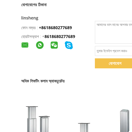
যোগাযোগের ঠিকানা
linsheng
ফোন নম্বর :
+8618680277689
হোয়াটসঅ্যাপ :
+
8618680277689
যোগাযোগ
অধিক লিফটিং কলাম অ্যাকচুয়েটর