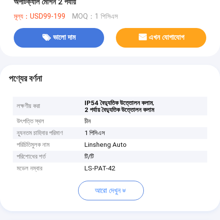
অপটিক্যাল মেশিন 2 পর্যায়
মূল্য：USD99-199
MOQ：1 পিসিএস
ভালো দাম
এখন যোগাযোগ
পণ্যের বর্ণনা
,
IP54 বৈদ্যুতিক উত্তোলন কলাম
লক্ষণীয় করা
2 পর্যায় বৈদ্যুতিক উত্তোলন কলাম
উৎপত্তি স্থল
চীন
ন্যূনতম চাহিদার পরিমাণ
1 পিসিএস
পরিচিতিমুলক নাম
Linsheng Auto
পরিশোধের শর্ত
টি/টি
মডেল নম্বার
LS-PAT-42
আরো দেখুন