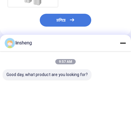
চালিয়ে
linsheng
প্রস্তাবিত পণ্য
9:57 AM
Good day, what product are you looking for?
আইপি 69 কে ডিসি লিনিয়ার
1000N 40mm/s উচ্চ
আইপি 69 কে মোটরযুক
অ্যাকুয়েটর 24 ভি 16 কেএন
গতির বৈদ্যুতিক রৈখিক
অ্যাকচুয়েটর 3500
কৃষি যন্ত্রপাতি জন্য উচ্চ শক্তি
Actuators শিল্প প্রকল্পের
পাউন্ড শক্তি 0.8 ইঞ্চ
ACME স্ক্রু
জন্য ডিসি মোটর
ইঞ্চি স্ট্রোক কৃষি অ্যা
ভালো দাম
ভালো দাম
ভালো দাম