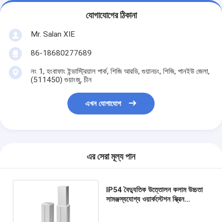
যোগাযোগের ঠিকানা
Mr. Salan XIE
86-18680277689
নং 1, হংবাফাং ইন্ডাস্ট্রিয়াল পার্ক, শিজি আরডি, গুয়ানচং, শিজি, পানইউ জেলা,
(511450) গুয়াংজু, চীন
এখন যোগাযোগ
এর সেরা মূল্য পান
IP54 বৈদ্যুতিক উত্তোলন কলাম উচ্চতা
সামঞ্জস্যযোগ্য ওয়ার্কস্টেশন স্ক্রিন
অপটিক্যাল মেশিন 2 পর্যায়