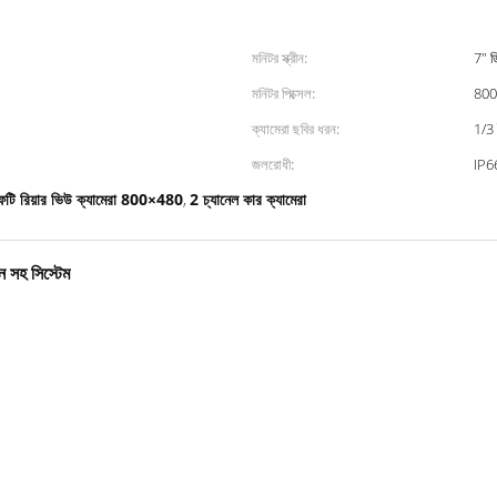
মনিটর স্ক্রীন:
7" ডি
মনিটর পিক্সেল:
800
ক্যামেরা ছবির ধরন:
1/3 
জলরোধী:
IP6
ফটি রিয়ার ভিউ ক্যামেরা 800×480
2 চ্যানেল কার ক্যামেরা
,
শন সহ সিস্টেম