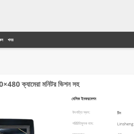
ুন
খবর
800×480 ক্যামেরা মনিটর ভিশন সহ
বেসিক ইনফরমেশন
উৎপত্তি স্থল:
চীন
পরিচিতিমুলক নাম:
Linsheng