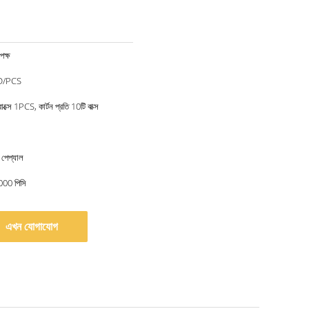
ক্ষ
D/PCS
াক্সে 1PCS, কার্টন প্রতি 10টি বাক্স
 পেপ্যাল
5000 পিসি
এখন যোগাযোগ