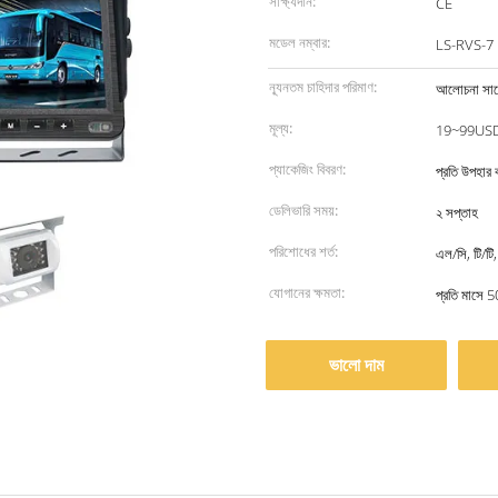
সাক্ষ্যদান:
CE
মডেল নম্বার:
LS-RVS-7
ন্যূনতম চাহিদার পরিমাণ:
আলোচনা সাপে
মূল্য:
19~99US
প্যাকেজিং বিবরণ:
প্রতি উপহার ব
ডেলিভারি সময়:
২ সপ্তাহ
পরিশোধের শর্ত:
এল/সি, টি/টি,
যোগানের ক্ষমতা:
প্রতি মাসে 
ভালো দাম