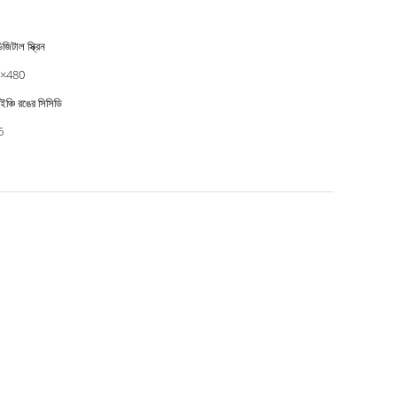
জিটাল স্ক্রিন
×480
ইঞ্চি রঙের সিসিডি
6