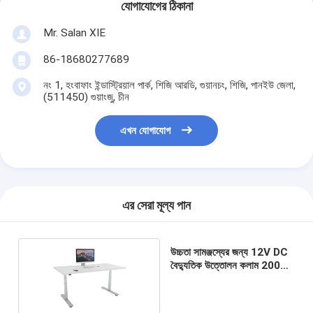
যোগাযোগের ঠিকানা
Mr. Salan XIE
86-18680277689
নং 1, হংবাফাং ইন্ডাস্ট্রিয়াল পার্ক, শিজি আরডি, গুয়ানচং, শিজি, পানইউ জেলা,
(511450) গুয়াংজু, চীন
এখন যোগাযোগ
এর সেরা মূল্য পান
উচ্চতা সামঞ্জস্যের জন্য 12V DC
বৈদ্যুতিক উত্তোলন কলাম 2000N
উল্লম্ব