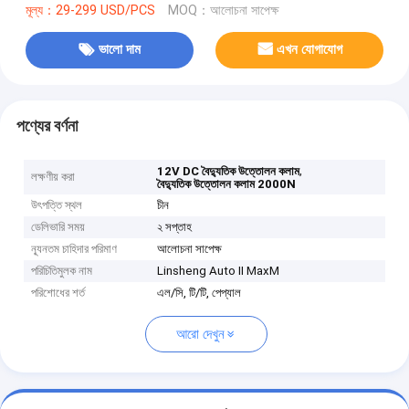
মূল্য：29-299 USD/PCS
MOQ：আলোচনা সাপেক্ষ
ভালো দাম
এখন যোগাযোগ
পণ্যের বর্ণনা
,
12V DC বৈদ্যুতিক উত্তোলন কলাম
লক্ষণীয় করা
বৈদ্যুতিক উত্তোলন কলাম 2000N
উৎপত্তি স্থল
চীন
ডেলিভারি সময়
২ সপ্তাহ
ন্যূনতম চাহিদার পরিমাণ
আলোচনা সাপেক্ষ
পরিচিতিমুলক নাম
Linsheng Auto II MaxM
পরিশোধের শর্ত
এল/সি, টি/টি, পেপ্যাল
আরো দেখুন