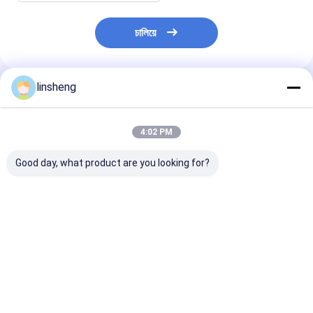
চালিয়ে
linsheng
প্রস্তাবিত পণ্য
4:02 PM
Good day, what product are you looking for?
চারটি হল ইফেক্ট টেলিস্কোপিক
2000N ৩-পর্যায়ের
ইলেকট্রিক 3-স্টেজ ল
মোটরযুক্ত কলাম DC24V
টেলিস্কোপিক ডিসি বৈদ্যুতিক
কলাম 200 কেজি লো
ওয়্যারযুক্ত এবং ওয়্যারলেস
সিলিন্ডার হল ইফেক্ট
টেলিস্কোপিক অ্যাকচুয়
রিমোট অপারেশন সহ
সিঙ্ক্রোনাইজেশন নিয়ন্ত্রণ
নিয়মিত প্ল্যাটফর্মের 
ব্যবস্থা
ডিসি
ভালো দাম
ভালো দাম
ভালো দাম