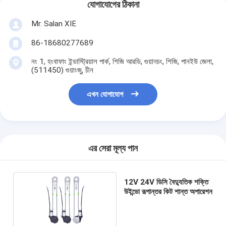
যোগাযোগের ঠিকানা
Mr. Salan XIE
86-18680277689
নং 1, হংবাফাং ইন্ডাস্ট্রিয়াল পার্ক, শিজি আরডি, গুয়ানচং, শিজি, পানইউ জেলা,
(511450) গুয়াংজু, চীন
এখন যোগাযোগ
এর সেরা মূল্য পান
12V 24V ডিসি বৈদ্যুতিক শক্তি
উইন্ডো রূপান্তর কিট শান্ত অপারেশন