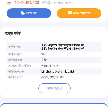
মূল্য：10-40 USD/PCS
MOQ：আলোচনা সাপেক্ষ
ভালো দাম
এখন যোগাযোগ
পণ্যের বর্ণনা
,
12V বৈদ্যুতিক শক্তি উইন্ডো রূপান্তর কিট
লক্ষণীয় করা
24V বৈদ্যুতিক শক্তি উইন্ডো রূপান্তর কিট
উৎপত্তি স্থল
চীন
ডেলিভারি সময়
7 দিন
ন্যূনতম চাহিদার পরিমাণ
আলোচনা সাপেক্ষ
পরিচিতিমুলক নাম
Linsheng Auto II MaxM
পরিশোধের শর্ত
এল/সি, টি/টি, পেপ্যাল
আরো দেখুন