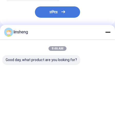
চালিয়ে
linsheng
প্রস্তাবিত পণ্য
9:46 AM
Good day, what product are you looking for?
16mm - 22mm পাওয়ার
65 Rpm হেভি ডিউটি ​​পাওয়ার
12V 24V লিফট পাওয
উইন্ডো মোটর কিটস, 2A
উইন্ডো মোটর 8.5nm যানবাহন
উইন্ডো মোটর কিট L
ইউনিভার্সাল ট্রাঙ্ক রিলিজ কিট
উইন্ডো রেগুলেটর মোটর
অটো ইউনিভার্সাল 2 দ
ভালো দাম
ভালো দাম
ভালো দাম