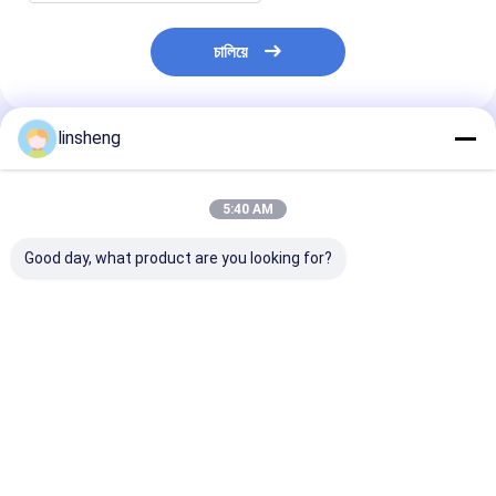
চালিয়ে
linsheng
প্রস্তাবিত পণ্য
5:40 AM
Good day, what product are you looking for?
16mm - 22mm পাওয়ার
65 Rpm হেভি ডিউটি ​​পাওয়ার
12V 24V লিফট পাওয
উইন্ডো মোটর কিটস, 2A
উইন্ডো মোটর 8.5nm যানবাহন
উইন্ডো মোটর কিট L
ইউনিভার্সাল ট্রাঙ্ক রিলিজ কিট
উইন্ডো রেগুলেটর মোটর
অটো ইউনিভার্সাল 2 দ
ভালো দাম
ভালো দাম
ভালো দাম