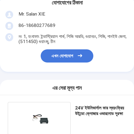
যোগাযোগের ঠিকানা
Mr. Salan XIE
86-18680277689
নং 1, হংবাফাং ইন্ডাস্ট্রিয়াল পার্ক, শিজি আরডি, গুয়ানচং, শিজি, পানইউ জেলা,
(511450) গুয়াংজু, চীন
এখন যোগাযোগ
এর সেরা মূল্য পান
24V ইউনিভার্সাল কার স্বয়ংক্রিয়
উইন্ডো ক্লোজার ওভারলোড সুরক্ষা