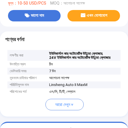
মূল্য：10-50 USD/PCS
MOQ：আলোচনা সাপেক্ষ
ভালো দাম
এখন যোগাযোগ
পণ্যের বর্ণনা
,
ইউনিভার্সাল কার অটোমেটিক উইন্ডো ক্লোজার
লক্ষণীয় করা
24V ইউনিভার্সাল কার অটোমেটিক উইন্ডো ক্লোজার
উৎপত্তি স্থল
চীন
ডেলিভারি সময়
7 দিন
ন্যূনতম চাহিদার পরিমাণ
আলোচনা সাপেক্ষ
পরিচিতিমুলক নাম
Linsheng Auto II MaxM
পরিশোধের শর্ত
এল/সি, টি/টি, পেপ্যাল
আরো দেখুন