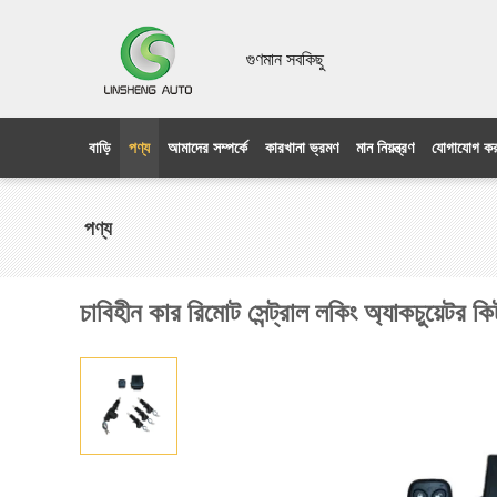
গুণমান সবকিছু
বাড়ি
পণ্য
আমাদের সম্পর্কে
কারখানা ভ্রমণ
মান নিয়ন্ত্রণ
যোগাযোগ কর
পণ্য
চাবিহীন কার রিমোট সেন্ট্রাল লকিং অ্যাকচুয়েটর কি