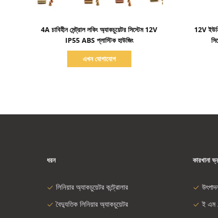
বিস্তারিত দেখাও
4A চাবিহীন সেন্ট্রাল লকিং অ্যাকচুয়েটর সিস্টেম 12V
12V ইউনিভা
IP55 ABS প্লাস্টিক হাউজিং
সি
এখন যোগাযোগ
ধরন
কারখানা ভ্
লিনিয়ার অ্যাকচুয়েটর কন্ট্রোলার
উৎপাদ
বৈদ্যুতিক লিনিয়ার অ্যাকচুয়েটর
ই এম 