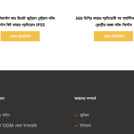
বিস্তারিত দেখাও
বিস্তারিত দেখাও
র্সাল কার রিমোট কন্ট্রোল সেন্ট্রাল লকিং
360 ডিগ্রি ফায়ার-প্রতিরোধী সহ প্লাস্টিক ভ
স্টেম কিট ফায়ার-প্রতিরোধ IP55
কেন্দ্রীয় দরজা লকিং সিস্টেম
এখন যোগাযোগ
এখন যোগাযোগ
রমণ
আমাদের সম্পর্কে
ন লাইন
ভূমিকা
/ ODM থেকে ইনকয়েরি
ইতিহাস