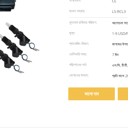
সাক্ষ্যদান:
CE
মডেল নম্বার:
LS-RCL3
ন্যূনতম চাহিদার পরিমাণ:
আলোচনা সাপে
মূল্য:
1-9 USD/
প্যাকেজিং বিবরণ:
কাগজের উপহা
ডেলিভারি সময়:
7 দিন
পরিশোধের শর্ত:
এল/সি, টি/টি,
যোগানের ক্ষমতা:
প্রতি মাসে 
ভালো দাম