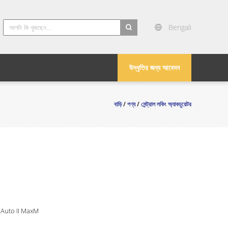
Bengali
search
উদ্ধৃতির জন্য আবেদন
বাড়ি
/
পণ্য
/
সেন্ট্রাল লকিং অ্যাকচুয়েটর
 Auto II MaxM