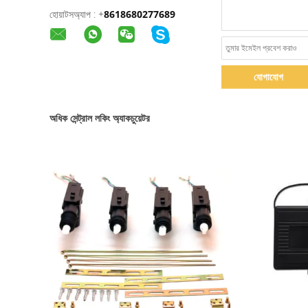
হোয়াটসঅ্যাপ :
+
8618680277689
যোগাযোগ
অধিক সেন্ট্রাল লকিং অ্যাকচুয়েটর