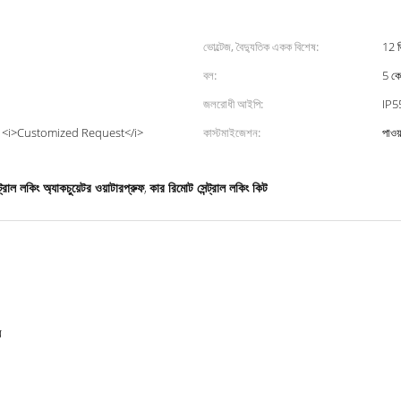
ভোল্টেজ, বৈদ্যুতিক একক বিশেষ:
12 ভ
বল:
5 কে
জলরোধী আইপি:
IP5
> <i>Customized Request</i>
কাস্টমাইজেশন:
পাওয়
্ট্রাল লকিং অ্যাকচুয়েটর ওয়াটারপ্রুফ
কার রিমোট সেন্ট্রাল লকিং কিট
,
র