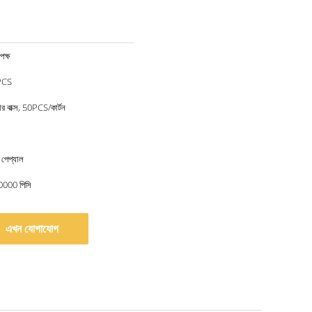
ক্ষ
PCS
র বাক্স, 50PCS/কার্টন
 পেপ্যাল
20000 পিসি
এখন যোগাযোগ