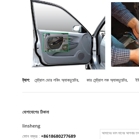
ট্যাগ:
সেন্ট্রাল ডোর লকিং অ্যাকচুয়েটর
,
কার সেন্ট্রাল লক অ্যাকচুয়েটর
,
ইউ
যোগাযোগের ঠিকানা
linsheng
ফোন নম্বর :
+8618680277689