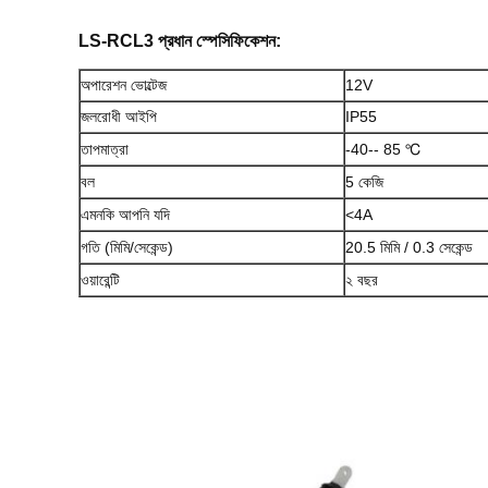
LS-RCL3 প্রধান স্পেসিফিকেশন:
অপারেশন ভোল্টেজ
12V
জলরোধী আইপি
IP55
তাপমাত্রা
-40-- 85 ℃
বল
5 কেজি
এমনকি আপনি যদি
<4A
গতি (মিমি/সেকেন্ড)
20.5 মিমি / 0.3 সেকেন্ড
ওয়ারেন্টি
২ বছর