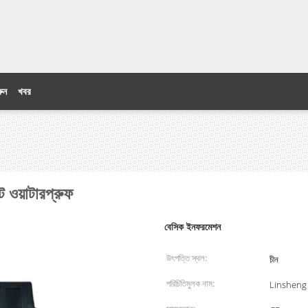
ুন
খবর
ট ওয়াটারপ্রুফ
বেসিক ইনফরমেশন
উৎপত্তি স্থল:
চীন
পরিচিতিমুলক নাম:
Linsheng