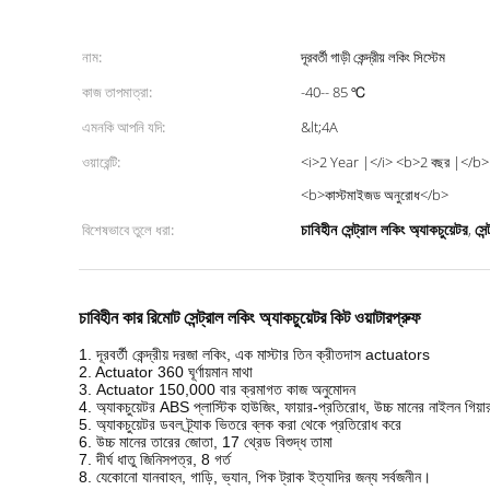
নাম:
দূরবর্তী গাড়ী কেন্দ্রীয় লকিং সিস্টেম
কাজ তাপমাত্রা:
-40-- 85 ℃
এমনকি আপনি যদি:
&lt;4A
ওয়ারেন্টি:
<i>2 Year |</i> <b>2 বছর |</b
<b>কাস্টমাইজড অনুরোধ</b>
চাবিহীন সেন্ট্রাল লকিং অ্যাকচুয়েটর
সেন
বিশেষভাবে তুলে ধরা:
,
চাবিহীন কার রিমোট সেন্ট্রাল লকিং অ্যাকচুয়েটর কিট ওয়াটারপ্রুফ
1. দূরবর্তী কেন্দ্রীয় দরজা লকিং, এক মাস্টার তিন ক্রীতদাস actuators
2. Actuator 360 ঘূর্ণায়মান মাথা
3. Actuator 150,000 বার ক্রমাগত কাজ অনুমোদন
4. অ্যাকচুয়েটর ABS প্লাস্টিক হাউজিং, ফায়ার-প্রতিরোধ, উচ্চ মানের নাইলন গিয়া
5. অ্যাকচুয়েটর ডবল ট্র্যাক ভিতরে ব্লক করা থেকে প্রতিরোধ করে
6. উচ্চ মানের তারের জোতা, 17 থ্রেড বিশুদ্ধ তামা
7. দীর্ঘ ধাতু জিনিসপত্র, 8 গর্ত
8. যেকোনো যানবাহন, গাড়ি, ভ্যান, পিক ট্রাক ইত্যাদির জন্য সর্বজনীন।