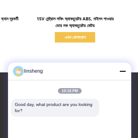
বিস্তারিত দেখাও
্যান দূরবর্তী
15V সেন্ট্রাল লকিং অ্যাকচুয়েটর ABS, নাইলন পাওয়ার
ডোর লক অ্যাকচুয়েটর মোটর
এখন যোগাযোগ
linsheng
10:16 PM
আমাদের সাথে যোগাযোগ করুন
Good day, what product are you looking 
for?
LINSHENG INTERNATIONAL
ENTERPRISE CO., LTD
নং 1, হংবাফাং ইন্ডাস্ট্রিয়াল পার্ক, শিজি
আরডি, গুয়ানচং, শিজি, পানইউ জেলা,