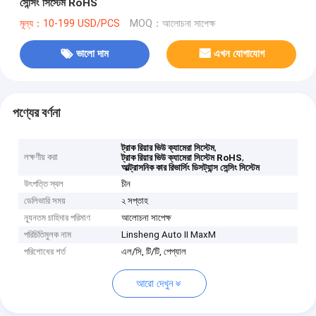
সেন্সিং সিস্টেম RoHS
মূল্য：10-199 USD/PCS
MOQ：আলোচনা সাপেক্ষ
ভালো দাম
এখন যোগাযোগ
পণ্যের বর্ণনা
,
ট্রাক রিয়ার ভিউ ক্যামেরা সিস্টেম
লক্ষণীয় করা
,
ট্রাক রিয়ার ভিউ ক্যামেরা সিস্টেম RoHS
আল্ট্রাসনিক কার রিভার্সিং ডিসট্যান্স সেন্সিং সিস্টেম
উৎপত্তি স্থল
চীন
ডেলিভারি সময়
২ সপ্তাহ
ন্যূনতম চাহিদার পরিমাণ
আলোচনা সাপেক্ষ
পরিচিতিমুলক নাম
Linsheng Auto II MaxM
পরিশোধের শর্ত
এল/সি, টি/টি, পেপ্যাল
আরো দেখুন