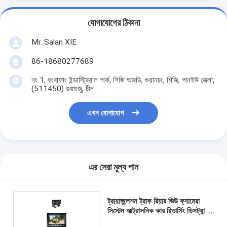
যোগাযোগের ঠিকানা
Mr. Salan XIE
86-18680277689
নং 1, হংবাফাং ইন্ডাস্ট্রিয়াল পার্ক, শিজি আরডি, গুয়ানচং, শিজি, পানইউ জেলা,
(511450) গুয়াংজু, চীন
এখন যোগাযোগ
এর সেরা মূল্য পান
ট্রায়াঙ্গুলেশন ট্রাক রিয়ার ভিউ ক্যামেরা
সিস্টেম আল্ট্রাসনিক কার রিভার্সিং ডিসট্যান্স
সেন্সিং সিস্টেম RoHS