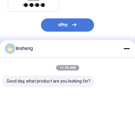
চালিয়ে
linsheng
প্রস্তাবিত পণ্য
11:59 AM
Good day, what product are you looking for?
24V DC অটোমোটিভ ক্যামেরা
সিসিডি ক্যামেরা মনিটর সিস্টেম
2.4G CMOS রিয়ার প
সিস্টেম ECU সক্রিয় ব্যাকআপ
IP66 ওয়াটারপ্রুফ 24V
ক্যামেরা, মনিটর সহ ড
রিভার্স সেন্সর কিট
ব্যাকআপ ক্যামেরা 4 ভিউ
ওয়্যারলেস ব্যাকআপ ক
ক্যামেরা সহ
সিস্টেম
ভালো দাম
ভালো দাম
ভালো দাম