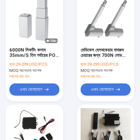
6000N লিফটিং কলাম
মেডিকেল হেলথকেয়ার বাথরুম
35mm/S তিন পর্যায়ের POT
চেয়ারের জন্য 700N লোড
হল সেন্সর 24V DC
বৈদ্যুতিক লিনিয়ার অ্যাকচুয়েটর
মূল্য:
29-299 USD/PCS
মূল্য:
29-299 USD/PCS
8.6mm/S
MOQ:
আলোচনা সাপেক্ষ
MOQ:
আলোচনা সাপেক্ষ
সর্বশেষ দাম পান
সর্বশেষ দাম পান
এখন যোগাযোগ
এখন যোগাযোগ
বাড়ি
পণ্য
আমাদের সম্পর্কে