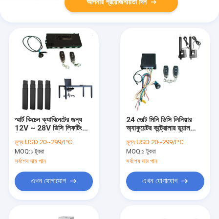
আপনার প্রয়োজনীয়তা দিন
স্মার্ট কিচেন ক্যাবিনেটের জন্য
24 ভোল্ট মিনি ডিসি লিনিয়ার
12V ~ 28V ডিসি লিফটিং
অ্যাকুয়েটর কন্ট্রোলার ডুয়াল
পিলার অ্যাকুয়েটর রিমোট কন্ট্রোল
অপারেশন কন্ট্রোল ইউনিট জন্য
মূল্য:
USD 20~299/PC
মূল্য:
USD 20~299/PC
কিট
সুইম স্পা পুল লিফটার
MOQ:
১ টুকরা
MOQ:
১ টুকরা
সর্বশেষ দাম পান
সর্বশেষ দাম পান
এখন যোগাযোগ
এখন যোগাযোগ