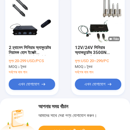
2 চ্যানেল লিনিয়ার অ্যাকুয়েটর
12V/24V লিনিয়ার
নিয়ামক হোল ইফেক্ট
অ্যাকচুয়েটর 3500N
সিঙ্ক্রোনাইজেশন লিফট টেবিল
সামঞ্জস্যপূর্ণ হল সেন্সর 4CH
মূল্য:
20-299 USD/PCS
মূল্য:
USD 20~299/PC
কলামের জন্য
অ্যাকচুয়েটর কন্ট্রোল ইউনিট
MOQ:
১ টুকরা
MOQ:
১ টুকরা
সর্বশেষ দাম পান
সর্বশেষ দাম পান
এখন যোগাযোগ
এখন যোগাযোগ
আপনার সময় বাঁচান
আমাদের সাথে সেরা পণ্য যোগাযোগ করুন।