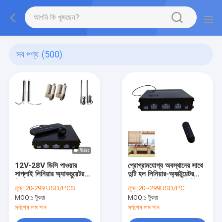
সব পণ্য
(500)
12V-28V ডিসি পাওয়ার
প্রোগ্রামযোগ্য অবস্থানের সাথে
সাপ্লাই লিনিয়ার অ্যাকচুয়েটর
দুটি হল লিনিয়ার-অ্যাক্টুয়েটর
নিয়ামক 1/2 অ্যাকচুয়েটর
100% ডিসি কন্ট্রোল ইউনিট
মূল্য:
20-299 USD/PCS
মূল্য:
20~299USD/PC
অবস্থান প্রোগ্রামযোগ্য
সিঙ্ক্রোনাইজ
MOQ:
১ টুকরা
MOQ:
১ টুকরা
সর্বশেষ দাম পান
সর্বশেষ দাম পান